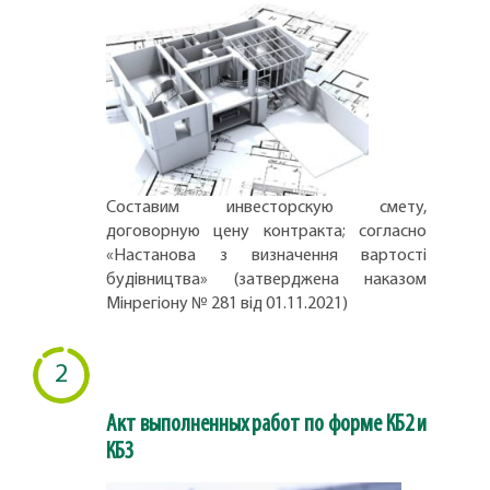
Составим инвесторскую смету,
договорную цену контракта; согласно
«Настанова з визначення вартості
будівництва» (затверджена наказом
Мінрегіону № 281 від 01.11.2021)
2
Акт выполненных работ по форме КБ2 и
КБ3