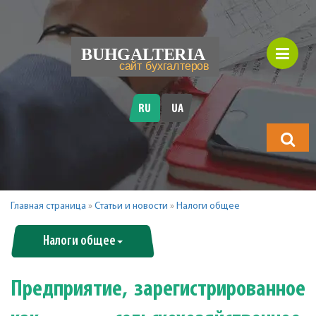
RU
UA
Что
будете
искать?
Главная страница
»
Статьи и новости
»
Налоги общее
Налоги общее
Предприятие, зарегистрированное