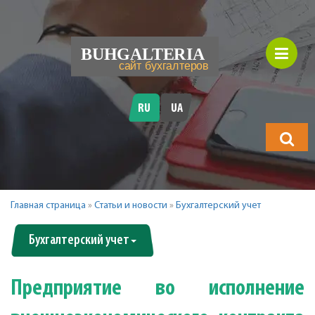
RU
UA
Что
будете
искать?
Главная страница
»
Статьи и новости
»
Бухгалтерский учет
Бухгалтерский учет
Предприятие во исполнение