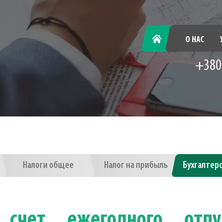
ГЛАВНАЯ
О НАС
+380
Налоги общее
Налог на прибыль
Бухгалтер
 счет ежегодного отпу