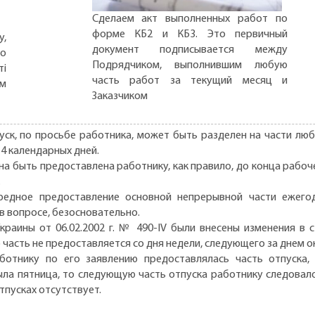
Сделаем акт выполненных работ по
форме КБ2 и КБ3. Это первичный
,
документ подписывается между
но
Подрядчиком, выполнившим любую
ті
часть работ за текущий месяц и
ом
Заказчиком
уск, по просьбе работника, может быть разделен на части лю
14 календарных дней.
 быть предоставлена работнику, как правило, до конца рабоче
.
редное предоставление основной непрерывной части ежего
в вопросе, безосновательно.
раины от 06.02.2002 г. № 490-IV были внесены изменения в ст
о часть не предоставляется со дня недели, следующего за днем 
отнику по его заявлению предоставлялась часть отпуска, 
ыла пятница, то следующую часть отпуска работнику следовал
отпусках отсутствует.