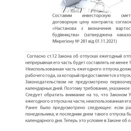
Составим инвесторскую смету
договорную цену контракта; соглас
«Настанова з визначення вартос
будівництва» (затверджена наказ
Мінрегіону № 281 від 01.11.2021)
Согласно ст.12 Закона об отпусках ежегодный отп
непрерывная его часть будет составлять не менее 
Неиспользованная часть ежегодного отпуска должна
рабочего года, за который предоставляется отпуск
Законодательством не предусмотрено первооче
календарных дней. Поэтому требование, указанное 
Следует обратить внимание на то, что Законом Ук
ежегодного отпуска на части, неиспользованная ег
Ранее было предусмотрено следующее: если раб
понедельника, и последним днем такого отпуска б
календарного дня. Теперь это условие в Законе об 