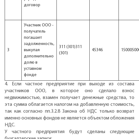
договор
Участник ООО -
получатель
погашает
задолженность,
311 (301)311
3
выкупая
45346
15000500
(301)
дополнительно
долю в
уставном
фонде
4. Если частное предприятие при выходе из состава
участников ООО, в которое оно сделало взнос
недвижимостью, взамен получает денежные средства, то
эта сумма облагается налогом на добавленную стоимость,
так как согласно пп.3.2.8 Закона об НДС только возврат
именно основных фондов не является объектом обложения
НДС.
У частного предприятия будут сделаны следующие
бухгалтерские записи: