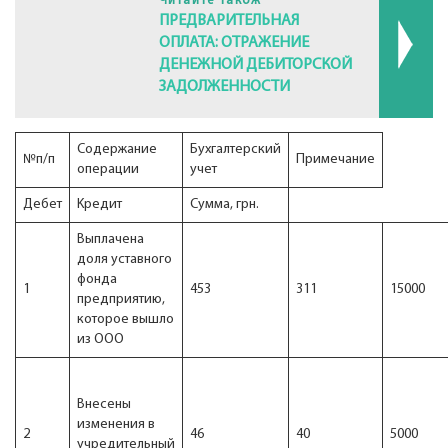
Читайте також
ПРЕДВАРИТЕЛЬНАЯ
ОПЛАТА: ОТРАЖЕНИЕ
ДЕНЕЖНОЙ ДЕБИТОРСКОЙ
ЗАДОЛЖЕННОСТИ
Содержание
Бухгалтерский
№п/п
Примечание
операции
учет
Дебет
Kредит
Сумма, грн.
Выплачена
доля уставного
фонда
1
453
311
15000
предприятию,
которое вышло
из ООО
Внесены
изменения в
2
46
40
5000
учредительный