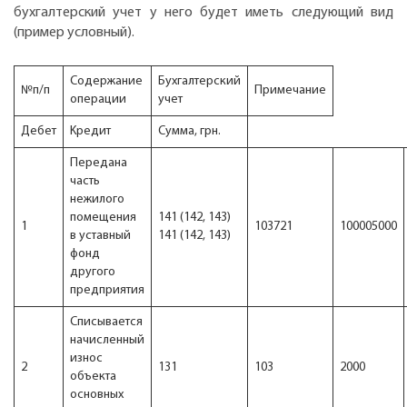
бухгалтерский учет у него будет иметь следующий вид
(пример условный).
Содержание
Бухгалтерский
№п/п
Примечание
операции
учет
Дебет
Kредит
Сумма, грн.
Передана
часть
нежилого
помещения
141 (142, 143)
1
103721
100005000
в уставный
141 (142, 143)
фонд
другого
предприятия
Списывается
начисленный
износ
2
131
103
2000
объекта
основных