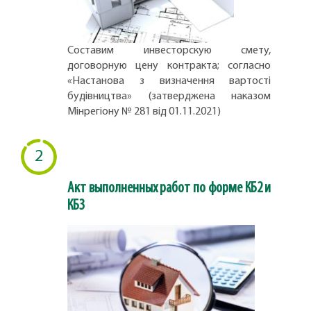
Составим инвесторскую смету,
договорную цену контракта; согласно
«Настанова з визначення вартості
будівництва» (затверджена наказом
Мінрегіону № 281 від 01.11.2021)
2
Акт выполненных работ по форме КБ2 и
КБ3