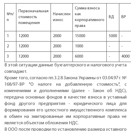
Сумма взноса
Первоначальная
№п/
Начислен
как
стоимость
ВД
ВР
п
износ
корпоративного
помещения
права
1
12000
2000
15000
5000
-
2
12000
2000
1000
-
-
3
12000
2000
6000
-
4000
В этой ситуации данные бухгалтерского и налогового учета
совпадают.
Кроме того, согласно пп.3.2.8 Закона Украины от 03.04.97 г. №
168/97-ВР "О налоге на добавленную стоимость", с
изменениями и дополнениями (далее - Закон об НДС),
передача основных фондов в качестве взноса в уставный
фонд другого предприятия - юридического лица для
формирования его целостного имущественного комплекса
в обмен на эмитированные им корпоративные права не
является объектом обложения НДС.
В ООО после проводки по установлению размера уставного