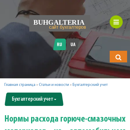
RU
UA
Что
будете
искать?
Главная страница
»
Статьи и новости
»
Бухгалтерский учет
Бухгалтерский учет
Нормы расхода горюче-смазочных