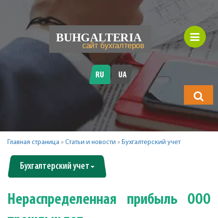
RU
UA
Что
будете
искать?
Главная страница
»
Статьи и новости
»
Бухгалтерский учет
Бухгалтерский учет
Нераспределенная прибыль ООО