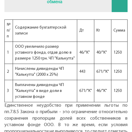
обмена
№
Содержание бухгалтерской
п/
Дт
Kт
Сумма
записи
п
ООО увеличило размер
1
уставного фонда, отдав долю в
46/"K"
40/"K"
1250
размере 1250 грн. ЧП "Kалькутта"
Начислены дивиденды ЧП
2
443
671/"K"
1250
"Kалькутта" (2000 х 25%)
Выплачены дивиденды ЧП
3
"Kалькутта" в виде доли в
671/"K"
46/"K"
1250
уставном фонде
Единственное неудобство при применении льготы по
пп.7.8.5 Закона о прибыли - это ограничение относительно
сохранения пропорции долей всех собственников в
уставном фонде ООО. В то же время, если условия
пропорциональности не выполняются, то следует отметить