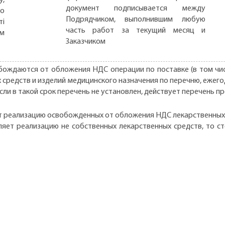
документ подписывается между
но
Подрядчиком, выполнившим любую
ті
часть работ за текущий месяц и
ом
Заказчиком
ождаются от обложения НДС операции по поставке (в том чис
х средств и изделий медицинского назначения по перечню, еже
ли в такой срок перечень не установлен, действует перечень п
т реализацию освобожденных от обложения НДС лекарственных 
ляет реализацию не собственных лекарственных средств, то с