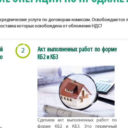
реднические услуги по договорам комиссии. Освобождаются 
, поставка которых освобождена от обложения НДС?
й
Акт выполненных работ по форме
2
о
КБ2 и КБ3
Сделаем акт выполненных работ по
форме КБ2 и КБ3. Это первичный
,