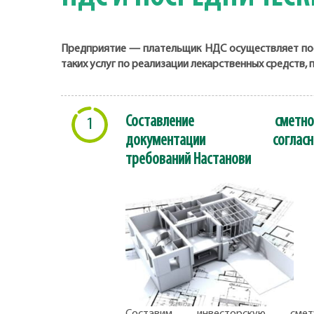
Предприятие — плательщик НДС осуществляет пос
таких услуг по реализации лекарственных средств
Составление сметно
1
документации согласн
требований Настанови
Составим инвесторскую смету