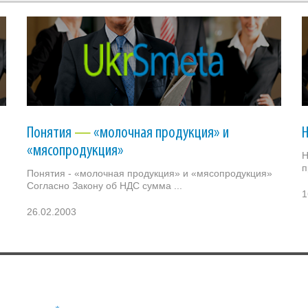
Понятия
—
«молочная продукция» и
«мясопродукция»
Н
п
Понятия - «молочная продукция» и «мясопродукция»
Согласно Закону об НДС сумма ...
1
26.02.2003