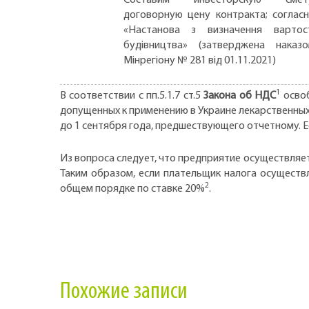
договорную цену контракта; соглас
«Настанова з визначення вартос
будівництва» (затверджена наказ
Мінрегіону № 281 від 01.11.2021)
1
В соответствии с пп.5.1.7 ст.5
Закона об НДС
освоб
допущенных к применению в Украине лекарственны
до 1 сентября года, предшествующего отчетному. Ес
Из вопроса следует, что предприятие осуществляе
Таким образом, если плательщик налога осуществ
2
общем порядке по ставке 20%
.
Похожие записи