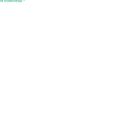
*
ля помечены