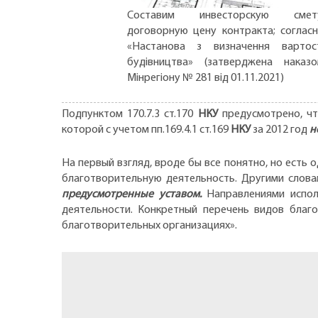
Составим инвесторскую смету
договорную цену контракта; соглас
«Настанова з визначення вартос
будівництва» (затверджена наказ
Мінрегіону № 281 від 01.11.2021)
Подпунктом 170.7.3 ст.170
НКУ
предусмотрено, чт
которой с учетом пп.169.4.1 ст.169
НКУ
за 2012 год
н
На первый взгляд, вроде бы все понятно, но есть 
благотворительную деятельность. Другими слов
предусмотренные уставом.
Направлениями испол
деятельности. Конкретный перечень видов благо
благотворительных организациях».