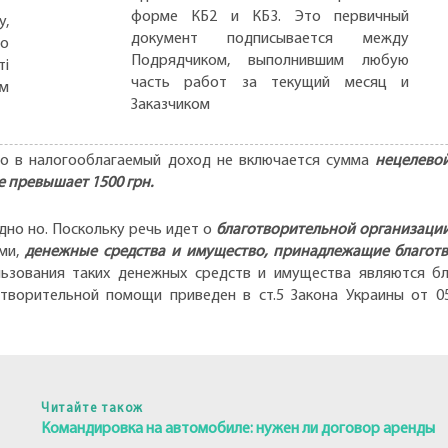
форме КБ2 и КБ3. Это первичный
,
документ подписывается между
но
Подрядчиком, выполнившим любую
ті
часть работ за текущий месяц и
ом
Заказчиком
о в налогооблагаемый доход не включается сумма
нецелево
е превышает 1500 грн.
одно но. Поскольку речь идет о
благотворительной организаци
ами,
денежные средства и имущество, принадлежащие благотв
ьзования таких денежных средств и имущества являются бл
творительной помощи приведен в ст.5 Закона Украины от 05
Читайте також
Командировка на автомобиле: нужен ли договор аренды