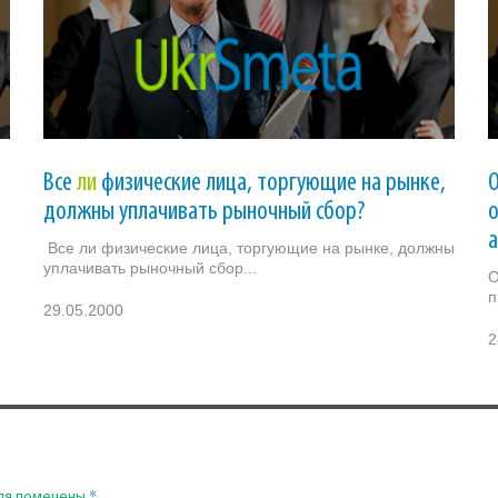
Все
ли
физические лица, торгующие на рынке,
должны уплачивать рыночный сбор?
о
Все ли физические лица, торгующие на рынке, должны
уплачивать рыночный сбор...
О
п
29.05.2000
2
*
ля помечены