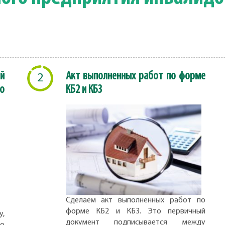
й
Акт выполненных работ по форме
2
о
КБ2 и КБ3
Сделаем акт выполненных работ по
форме КБ2 и КБ3. Это первичный
,
документ подписывается между
но