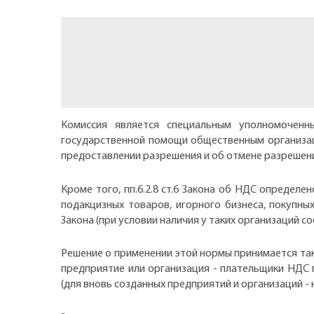
Комиссия является специальным уполномоченн
государственной помощи общественным организац
предоставлении разрешения и об отмене разрешени
Кроме того, пп.6.2.8 ст.6 Закона об НДС определе
подакцизных товаров, игорного бизнеса, покупны
Закона (при условии наличия у таких организаций 
Решение о применении этой нормы принимается так
предприятие или организация - плательщики НДС 
(для вновь созданных предприятий и организаций - 