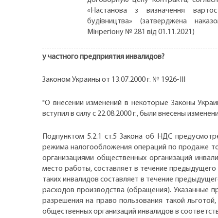
«Настанова з визначення вартос
будівництва» (затверджена наказ
Мінрегіону № 281 від 01.11.2021)
у частного предприятия инвалидов?
Законом Украины от 13.07.2000 г. № 1926-III
"О внесении изменений в некоторые Законы Укра
вступил в силу с 22.08.2000 г., были внесены изме
Подпунктом 5.2.1 ст.5 Закона об НДС предусмот
режима налогообложения операций по продаже това
организациями общественных организаций инвали
место работы, составляет в течение предыдущего 
таких инвалидов составляет в течение предыдущег
расходов производства (обращения). Указанные п
разрешения на право пользования такой льготой
общественных организаций инвалидов в соответствии