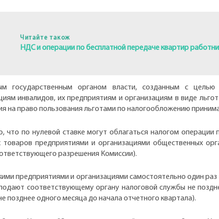
Читайте також
НДС и операции по бесплатной передаче квартир работни
ым государственным органом власти, созданным с целью 
иям инвалидов, их предприятиям и организациям в виде льгот
я на право пользования льготами по налогообложению принима
но, что по нулевой ставке могут облагаться налогом операции 
х товаров предприятиями и организациями общественных орга
соответствующего разрешения Комиссии).
ими предприятиями и организациями самостоятельно один раз в
подают соответствующему органу налоговой службы не поздне
не позднее одного месяца до начала отчетного квартала).