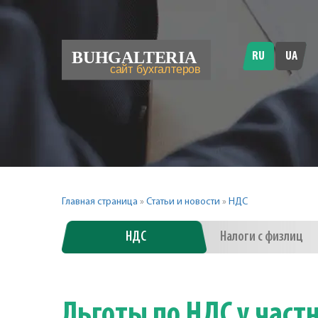
RU
UA
Главная страница
»
Статьи и новости
»
НДС
НДС
Налоги с физлиц
Льготы по НДС у част