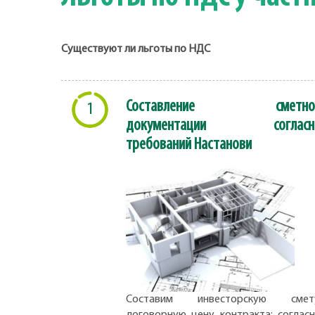
Существуют ли льготы по НДС
Составление сметно
1
документации согласн
требований Настанови
Составим инвесторскую смету
договорную цену контракта; соглас