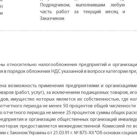
Подрядчиком, выполнившим любую
ті
часть работ за текущий месяц и
ом
Заказчиком
ины относительно налогообложения предприятий и организаци
нения в порядок обложения НДС указанной в вопросе категории пр
рена возможность применения предприятиями и организациям
ров (работ, услуг), за исключением подакцизных товаров, иг
дов, имущество которых является их собственностью, где ко
отчетного периода не менее 50 процентов общей численности 
о отчетного периода не менее 25 процентов суммы общих расхо
редприятия и организации общественных организаций инвалид
, которая предоставляется межведомственной Комиссией по в
 с Законом Украины от 21.03.91 г. № 875-XII "Об основах социа