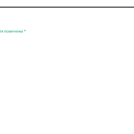
*
ля помечены