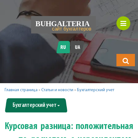
RU
UA
Что
будете
искать?
Главная страница
»
Статьи и новости
»
Бухгалтерский учет
Бухгалтерский учет
Курсовая разница: положительная