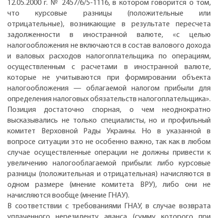
12.05.2000 г. № 2457/6/5-1116, в котором говорится о том,
что курсовые разницы (положительные или
отрицательные), возникающие в результате пересчета
задолженности в иностранной валюте, «с целью
налогообложения не включаются в состав валового дохода
и валовых расходов налогоплательщика по операциям,
осуществленным с расчетами в иностранной валюте,
которые не учитываются при формировании объекта
налогообложения — облагаемой налогом прибыли для
определения налоговых обязательств налогоплательщика».
Позиция достаточно спорная, о чем неоднократно
высказывались не только специалисты, но и профильный
комитет Верховной Рады Украины. Но в указанной в
вопросе ситуации это не особенно важно, так как в любом
случае осуществленные операции не должны привести к
увеличению налогооблагаемой прибыли: либо курсовые
разницы (положительная и отрицательная) начисляются в
одном размере (мнение комитета ВРУ), либо они не
начисляются вообще (мнение ГНАУ).
В соответствии с требованиями ГНАУ, в случае возврата
уплаченного нерезиденту аванса (сумму которого при