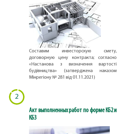
Составим инвесторскую смету,
договорную цену контракта; согласно
«Настанова з визначення вартості
будівництва» (затверджена наказом
Мінрегіону № 281 від 01.11.2021)
2
Акт выполненных работ по форме КБ2 и
КБ3