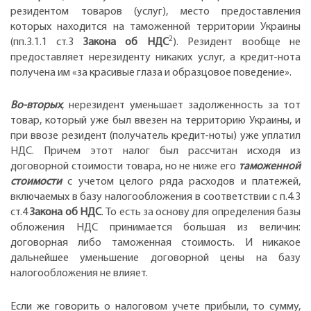
резидентом товаров (услуг), место предоставления
которых находится на таможенной территории Украины
2
(пп.3.1.1 ст.3
Закона об НДС
). Резидент вообще не
предоставляет нерезиденту никаких услуг, а кредит-нота
получена им «за красивые глаза и образцовое поведение».
Во-вторых
, нерезидент уменьшает задолженность за тот
товар, который уже был ввезен на территорию Украины, и
при ввозе резидент (получатель кредит-ноты) уже уплатил
НДС. Причем этот налог был рассчитан исходя из
договорной стоимости товара, но не ниже его
таможенной
стоимости
с учетом целого ряда расходов и платежей,
включаемых в базу налогообложения в соответствии с п.4.3
ст.4
Закона об НДС
. То есть за основу для определения базы
обложения НДС принимается большая из величин:
договорная либо таможенная стоимость. И никакое
дальнейшее уменьшение договорной цены на базу
налогообложения не влияет.
Если же говорить о налоговом учете прибыли, то сумму,