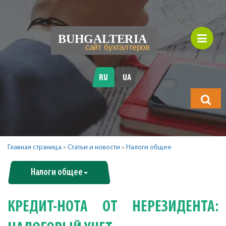
RU
UA
Что
будете
искать?
Главная страница
»
Статьи и новости
»
Налоги общее
Налоги общее
КРЕДИТ-НОТА ОТ НЕРЕЗИДЕНТА: