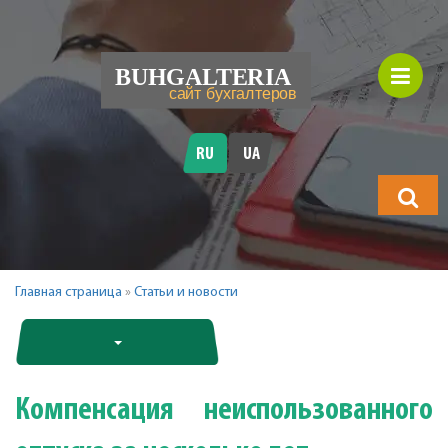
RU
UA
Что
будете
искать?
Главная страница
»
Статьи и новости
Компенсация неиспользованного