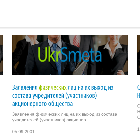
Заявления
физических
лиц на их выход из
состава учредителей (участников)
акционерного общества
Н
Заявления физических лиц на их выход из состава
С
учредителей (участников) акционер...
1
05.09.2001