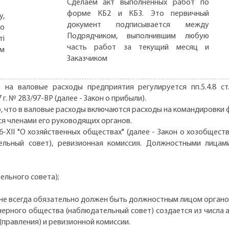
Сделаем акт выполненных работ по
форме КБ2 и КБ3. Это первичный
,
документ подписывается между
но
Подрядчиком, выполнившим любую
ті
часть работ за текущий месяц и
ом
Заказчиком
на валовые расходы предприятия регулируется пп.5.4.8 ст
г. № 283/97-ВР (далее - Закон о прибыли).
, что в валовые расходы включаются расходы на командировки 
я членами его руководящих органов.
576-XII "О хозяйственных обществах" (далее - Закон о хозобщ
ельный совет), ревизионная комиссия. Должностными лицам
ельного совета);
о не всегда обязательно должен быть должностным лицом органо
онерного общества (наблюдательный совет) создается из числа
(правления) и ревизионной комиссии.