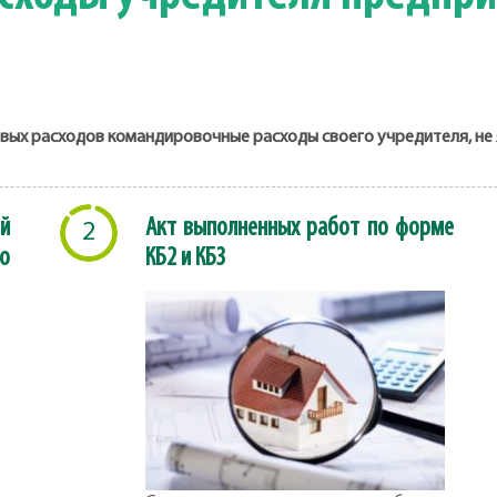
ловых расходов командировочные расходы своего учредителя, н
й
Акт выполненных работ по форме
2
о
КБ2 и КБ3