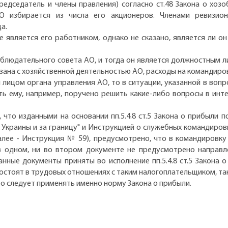
едседатель и члены правления) согласно ст.48 Закона о хоз
О избирается из числа его акционеров. Членами ревизио
ца.
е является его работником, однако не сказано, является ли 
наблюдательного совета АО, и тогда он является должностным л
зана с хозяйственной деятельностью АО, расходы на командиро
лицом органа управления АО, то в ситуации, указанной в вопр
сть ему, например, поручено решить какие-либо вопросы в инт
 что изданными на основании пп.5.4.8 ст.5 Закона о прибыли п
Украины и за границу" и Инструкцией о служебных командировк
далее - Инструкция № 59), предусмотрено, что в командировк
в одном, ни во втором документе не предусмотрено направ
анные документы приняты во исполнение пп.5.4.8 ст.5 Закона о
состоят в трудовых отношениях с таким налогоплательщиком, та
то следует применять именно норму Закона о прибыли.