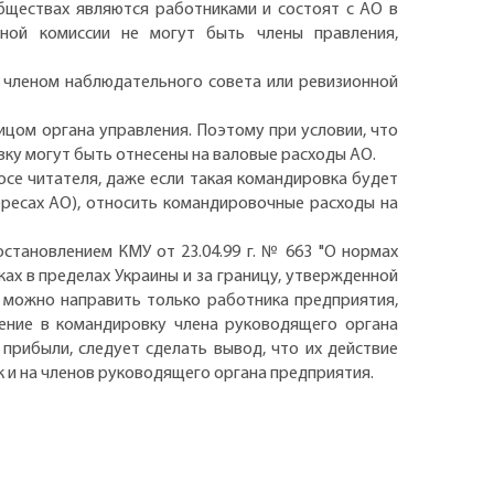
обществах являются работниками и состоят с АО в
нной комиссии не могут быть члены правления,
он членом наблюдательного совета или ревизионной
ицом органа управления. Поэтому при условии, что
вку могут быть отнесены на валовые расходы АО.
осе читателя, даже если такая командировка будет
ересах АО), относить командировочные расходы на
остановлением КМУ от 23.04.99 г. № 663 "О нормах
ах в пределах Украины и за границу, утвержденной
у можно направить только работника предприятия,
ление в командировку члена руководящего органа
 прибыли, следует сделать вывод, что их действие
к и на членов руководящего органа предприятия.