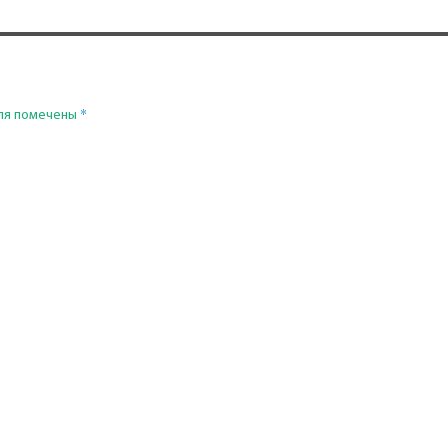
*
ля помечены