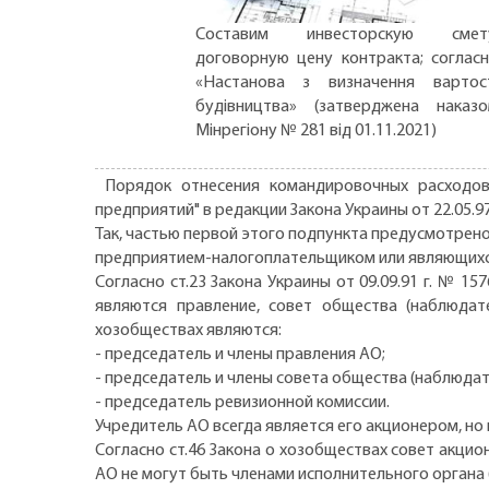
Составим инвесторскую смету
договорную цену контракта; соглас
«Настанова з визначення вартос
будівництва» (затверджена наказ
Мінрегіону № 281 від 01.11.2021)
Порядок отнесения командировочных расходов 
предприятий" в редакции Закона Украины от 22.05.97 
Так, частью первой этого подпункта предусмотрено
предприятием-налогоплательщиком или являющихс
Согласно ст.23 Закона Украины от 09.09.91 г. № 1
являются правление, совет общества (наблюдат
хозобществах являются:
- председатель и члены правления АО;
- председатель и члены совета общества (наблюдат
- председатель ревизионной комиссии.
Учредитель АО всегда является его акционером, н
Согласно ст.46 Закона о хозобществах совет акци
АО не могут быть членами исполнительного органа 