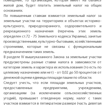
помещение, то организация, которая имеет на балансе
жилой дом, будет платить земельный налог на общих
основаниях.
По повышенным ставкам взимается земельный налог за
земельные участки на территориях и объектах историко-
культурного, природоохранного, оздоровительного и
рекреационного назначения (перечень этих земель
определен ст.72 - 75 Земельного кодекса Украины), занятые
производственными, культурно-бытовыми, хозяйственными
строениями, которые не связаны с функциональным
предназначением таких земель.
В разделе IV вышеуказанного Закона за земельные участки
предусмотрены разные ставки налога в зависимости от
категории земель и характера их использования (то есть по
целевому назначению или нет) - от 0,02 до 50 процентов от
денежной оценки единицы площади пашни по области.
Следует учесть, что если площади земельных участков,
предоставленных предприятиям, учреждениям,
организациям (за исключением сельскохозяйственных
угодий), превышают отведенную норму, налог с таких
участков взимается в пятикратном размере (часть девятая