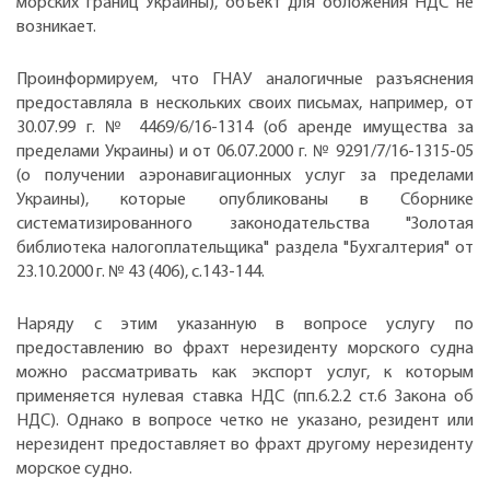
морских границ Украины), объект для обложения НДС не
возникает.
Проинформируем, что ГНАУ аналогичные разъяснения
предоставляла в нескольких своих письмах, например, от
30.07.99 г. № 4469/6/16-1314 (об аренде имущества за
пределами Украины) и от 06.07.2000 г. № 9291/7/16-1315-05
(о получении аэронавигационных услуг за пределами
Украины), которые опубликованы в Сборнике
систематизированного законодательства "Золотая
библиотека налогоплательщика" раздела "Бухгалтерия" от
23.10.2000 г. № 43 (406), с.143-144.
Наряду с этим указанную в вопросе услугу по
предоставлению во фрахт нерезиденту морского судна
можно рассматривать как экспорт услуг, к которым
применяется нулевая ставка НДС (пп.6.2.2 ст.6 Закона об
НДС). Однако в вопросе четко не указано, резидент или
нерезидент предоставляет во фрахт другому нерезиденту
морское судно.