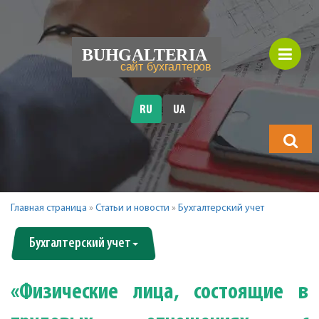
RU
UA
Что
будете
искать?
Главная страница
»
Статьи и новости
»
Бухгалтерский учет
Бухгалтерский учет
«Физические лица, состоящие в