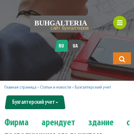
RU
UA
Что
будете
искать?
Главная страница
»
Статьи и новости
»
Бухгалтерский учет
Бухгалтерский учет
Фирма арендует здание с