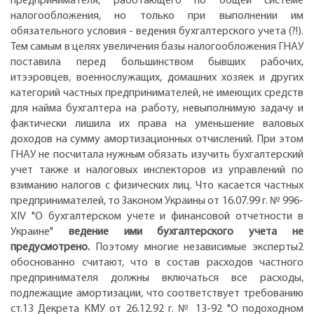
предпринимателя, работающего по общей системе
налогообложения, но только при выполнении им
обязательного условия - ведения бухгалтерского учета (?!).
Тем самым в целях увеличения базы налогообложения ГНАУ
поставила перед большинством бывших рабочих,
итээровцев, военнослужащих, домашних хозяек и других
категорий частных предпринимателей, не имеющих средств
для найма бухгалтера на работу, невыполнимую задачу и
фактически лишила их права на уменьшение валовых
доходов на сумму амортизационных отчислений. При этом
ГНАУ не посчитала нужным обязать изучить бухгалтерский
учет также и налоговых инспекторов из управлений по
взиманию налогов с физических лиц. Что касается частных
предпринимателей, то Законом Украины от 16.07.99 г. № 996-
XIV "О бухгалтерском учете и финансовой отчетности в
Украине"
ведение ими бухгалтерского учета не
предусмотрено.
Поэтому многие независимые эксперты2
обоснованно считают, что в состав расходов частного
предпринимателя должны включаться все расходы,
подлежащие амортизации, что соответствует требованию
ст.13 Декрета КМУ от 26.12.92 г. № 13-92 "О подоходном