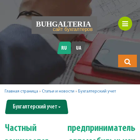
RU
UA
Что
будете
искать?
Главная страница
»
Статьи и новости
»
Бухгалтерский учет
Бухгалтерский учет
Частный предприниматель