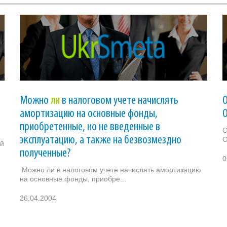
Можно
ли
в налоговом учете начислять
амортизацию на основные фонды,
приобретенные, но не введенные в
эксплуатацию, а также на безвозмездно
О
ый
полученные?
0
Можно ли в налоговом учете начислять амортизацию
на основные фонды, приобре...
26.04.2004