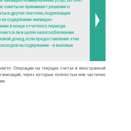
ие жилищно-коммунальных услуг, но ОАО
ые советы не принимают решения о
аты и другие платежи, подлежащие
ы на содержание жилищно-
анию в конце отчетного периода
ючается ли в целях налогообложения
овой доход, если предоставление этих
расходов на содержание - в валовые
люте. Операции на текущих счетах в иностранной
анизаций, через которые полностью или частично
ии.