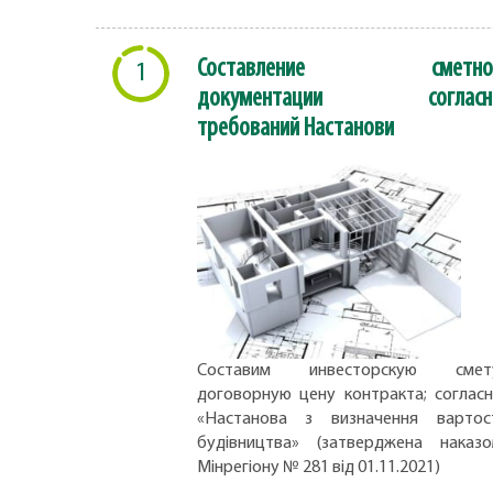
Составление сметно
1
документации согласн
требований Настанови
Составим инвесторскую смету
договорную цену контракта; соглас
«Настанова з визначення вартос
будівництва» (затверджена наказ
Мінрегіону № 281 від 01.11.2021)