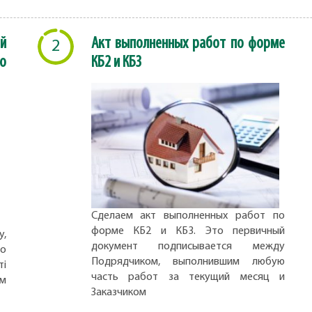
й
Акт выполненных работ по форме
2
о
КБ2 и КБ3
Сделаем акт выполненных работ по
форме КБ2 и КБ3. Это первичный
,
документ подписывается между
но
Подрядчиком, выполнившим любую
ті
часть работ за текущий месяц и
ом
Заказчиком