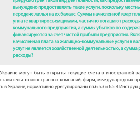
предусмотрен такой вид деятельности, как предоставлен
вынуждено предоставлять такие услуги, поскольку местн
передаче жилья на их баланс. Суммы начисленной квартпл
уплате квартиросъемщиками, частично погашают расход
коммунального предприятия, а суммы убытков по содерж
финансируются за счет чистой прибыли предприятия. Вкл
начисленная плата за жилищно-коммунальные услуги в вал
услуг не является хозяйственной деятельностью, а сумма 
расходы?
Украине могут быть открыты текущие счета в иностранной ва
ставительств иностранных компаний, фирм, международных орг
в Украине, нормативно урегулированы пп.6.5.3 и 6.5.4 Инструкц