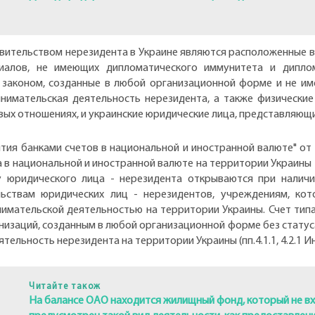
вительством нерезидента в Украине являются расположенные в
алов, не имеющих дипломатического иммунитета и диплом
аконом, созданные в любой организационной форме и не им
нимательская деятельность нерезидента, а также физические
вых отношениях, и украинские юридические лица, представляющи
ытия банками счетов в национальной и иностранной валюте" от 1
а в национальной и иностранной валюте на территории Украины
 юридического лица - нерезидента открываются при наличи
ьствам юридических лиц - нерезидентов, учреждениям, ко
нимательской деятельностью на территории Украины. Счет тип
изаций, созданным в любой организационной форме без статус
льность нерезидента на территории Украины (пп.4.1.1, 4.2.1 И
Читайте також
На балансе ОАО находится жилищный фонд, который не вх