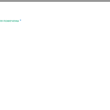
*
ля помечены