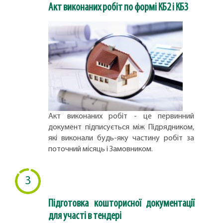
Акт виконаних робіт по формі КБ2 і КБ3
Акт виконаних робіт - це первинний
документ підписується між Підрядником,
які виконали будь-яку частину робіт за
поточний місяць і Замовником.
3
Підготовка кошторисної документації
для участі в тендері