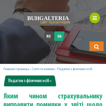
RU
UA
Що
шукатимет
Главная страница
»
Статті та новини
»
Податки з фізичних осіб
Податки з фізичних осіб
Яким чином страхувальнику
виправити помилки у звіті щодо