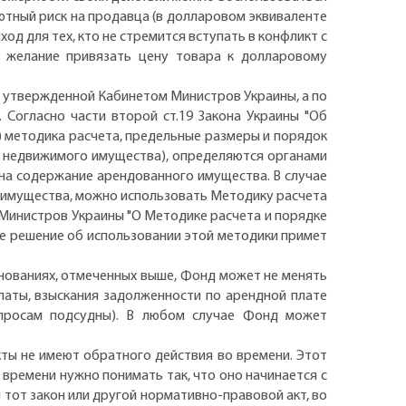
ютный риск на продавца (в долларовом эквиваленте
ход для тех, кто не стремится вступать в конфликт с
 желание привязать цену товара к долларовому
, утвержденной Кабинетом Министров Украины, а по
Согласно части второй ст.19 Закона Украины "Об
е) методика расчета, предельные размеры и порядок
я недвижимого имущества), определяются органами
на содержание арендованного имущества. В случае
о имущества, можно использовать Методику расчета
Министров Украины "О Методике расчета и порядке
ее решение об использовании этой методики примет
снованиях, отмеченных выше, Фонд может не менять
аты, взыскания задолженности по арендной плате
просам подсудны). В любом случае Фонд может
ты не имеют обратного действия во времени. Этот
 времени нужно понимать так, что оно начинается с
я тот закон или другой нормативно-правовой акт, во