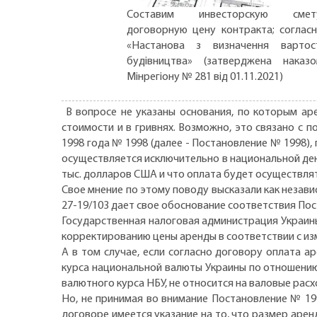
Составим инвесторскую смету
договорную цену контракта; соглас
«Настанова з визначення вартос
будівництва» (затверджена наказ
Мінрегіону № 281 від 01.11.2021)
В вопросе не указаны основания, по которым ар
стоимости и в гривнях. Возможно, это связано с
1998 года № 1998 (далее - Постановление № 1998),
осуществляется исключительно в национальной дене
тыс. долларов США и что оплата будет осуществля
Свое мнение по этому поводу высказали как незави
27-19/103 дает свое обоснование соответствия Пос
Государственная налоговая администрация Украины 
корректированию цены аренды в соответствии с и
А в том случае, если согласно договору оплата 
курса национальной валюты Украины по отношению
валютного курса НБУ, не относится на валовые рас
Но, не принимая во внимание Постановление № 19
договоре имеется указание на то, что размер ар