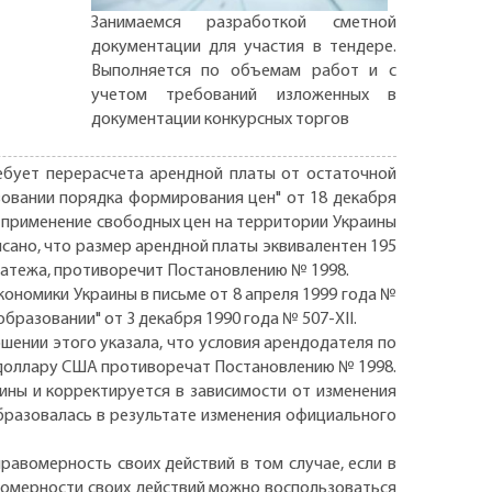
Занимаемся разработкой сметной
документации для участия в тендере.
Выполняется по объемам работ и с
учетом требований изложенных в
документации конкурсных торгов
ебует перерасчета арендной платы от остаточной
вовании порядка формирования цен" от 18 декабря
 и применение свободных цен на территории Украины
исано, что размер арендной платы эквивалентен 195
платежа, противоречит Постановлению № 1998.
кономики Украины в письме от 8 апреля 1999 года №
бразовании" от 3 декабря 1990 года № 507-ХII.
ошении этого указала, что условия арендодателя по
 доллару США противоречат Постановлению № 1998.
ины и корректируется в зависимости от изменения
бразовалась в результате изменения официального
авомерность своих действий в том случае, если в
вомерности своих действий можно воспользоваться