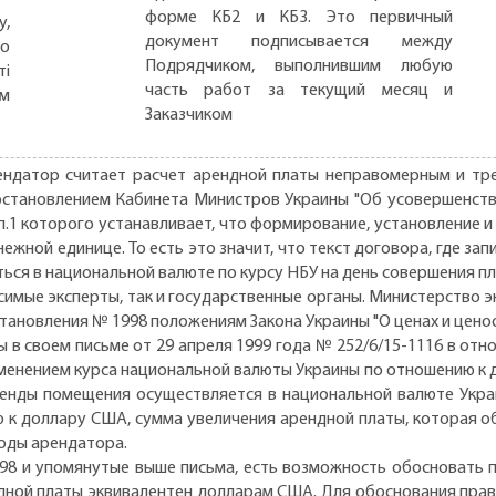
форме КБ2 и КБ3. Это первичный
,
документ подписывается между
но
Подрядчиком, выполнившим любую
ті
часть работ за текущий месяц и
ом
Заказчиком
ендатор считает расчет арендной платы неправомерным и тр
 постановлением Кабинета Министров Украины "Об усовершенст
 п.1 которого устанавливает, что формирование, установление
жной единице. То есть это значит, что текст договора, где зап
ться в национальной валюте по курсу НБУ на день совершения 
симые эксперты, так и государственные органы. Министерство э
тановления № 1998 положениям Закона Украины "О ценах и ценоо
в своем письме от 29 апреля 1999 года № 252/6/15-1116 в отн
зменением курса национальной валюты Украины по отношению к
аренды помещения осуществляется в национальной валюте Укра
 к доллару США, сумма увеличения арендной платы, которая о
ходы арендатора.
98 и упомянутые выше письма, есть возможность обосновать пр
ендной платы эквивалентен долларам США. Для обоснования пра