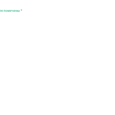
*
ля помечены