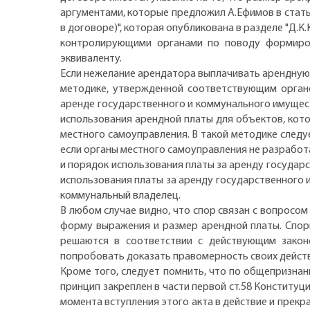
аргументами, которые предложил А.Ефимов в стать
в договоре)", которая опубликована в разделе "Д.К.
контролирующими органами по поводу формиров
эквиваленту.
Если нежелание арендатора выплачивать арендную 
методике, утвержденной соответствующим органо
аренде государственного и коммунального имуществ
использования арендной платы для объектов, кот
местного самоуправления. В такой методике след
если органы местного самоуправления не разработ
и порядок использования платы за аренду госуда
использования платы за аренду государственного 
коммунальный владелец.
В любом случае видно, что спор связан с вопросо
форму выражения и размер арендной платы. Спор
решаются в соответствии с действующим зако
попробовать доказать правомерность своих дейст
Кроме того, следует помнить, что по общепризна
принцип закреплен в части первой ст.58 Конституц
момента вступления этого акта в действие и прекра