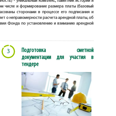
ость) - уникальный комплекс, памятник истории и
том числе и формирование размера платы (базовый
асованы сторонами в процессе его подписания и
ет о неправомерности расчета арендной платы, об
ствия Фонда по установлению и взиманию арендной
Подготовка сметной
3
документации для участия в
тендере