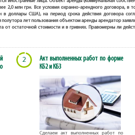
тся иностранные лица. Объект аренды (коммунальная собственн
лее 2,0 млн грн. Все условия охранно-арендного договора, в 
н в доллары США), на период срока действия договора согл
 полутора лет пользования объектом аренды арендатор заявля
та от остаточной стоимости и в гривнях. Правомерны ли дей
й
Акт выполненных работ по форме
2
о
КБ2 и КБ3
Сделаем акт выполненных работ по