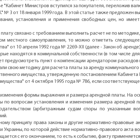
е "Кабинет Министров вступился за покупателя, переложив вал
К." № 3 от 18 января 1999 года. В этой статье также предложен вы
ания, установления и применения свободных цен, но имеет
плату связано с требованием выполнить расчет не по методике
м местного самоуправления, то можно отметить следующее. 
а" от 10 апреля 1992 года № 2269-ХII (далее - Закон об аренд
орые находятся в коммунальной собственности (в том числе дл
ует предусмотреть пункт о компенсации арендатором расходов 
али свою методику для расчета платы за аренду коммунальног
рственного имущества, утвержденную постановлением Кабинета 
имущества" от 4 октября 1995 года № 786, если соответствующ
м изменения формы выражения и размера арендной платы. На о
ы по вопросам установления и изменения размера арендной пл
нодательством (арбитражным судам споры по указанным во
вий.
нному принципу права законы и другие нормативно-правовые ак
ии Украины, по которой действие нормативно-правового акта во
щается с его окончанием, то есть к событию, факту применяетс