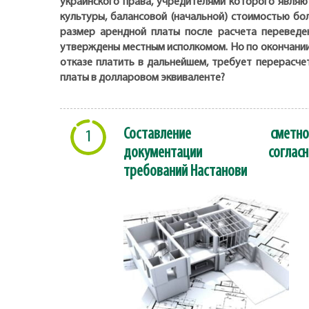
украинского права, учредителями которого являю
культуры, балансовой (начальной) стоимостью бо
размер арендной платы после расчета переведе
утверждены местным исполкомом. Но по окончании
отказе платить в дальнейшем, требует перерасче
платы в долларовом эквиваленте?
Составление сметно
1
документации согласн
требований Настанови