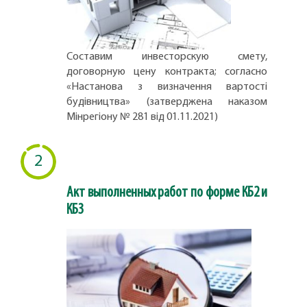
Составим инвесторскую смету,
договорную цену контракта; согласно
«Настанова з визначення вартості
будівництва» (затверджена наказом
Мінрегіону № 281 від 01.11.2021)
2
Акт выполненных работ по форме КБ2 и
КБ3