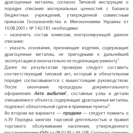
драгоценные металлы, согласно Типовой инструкции о
порядке списания материальных ценностей с баланса
бюджетных учреждений, утвержденной совместным
приказом Госказначейства и Минэкономики Украины от
10.08.2001 г. № 142/181, необходимо:
– назначить состав комиссии, контролирующей данное
списание;
– указать основания, признающие изделия, содержащие
драгоценные металлы, не пригодными к дальнейшей
1
эксплуатации и окончательно не подлежащие ремонту
.
Далее по результатам проверки следует составить
соответствующий типовой акт, который в обязательном
порядке согласовывается с вышестоящим руководством.
После окончания процедуры документального
2
оформления
Акта выбытия
, составные узлы и детали
списываемого объекта, содержащие драгоценные металлы,
3
подлежат обязательной сдаче в приемные пункты
.
Во втором же варианте —
продаже
— следует помнить о
п.39 Порядка занятия торговой деятельностью и правил
торгового обслуживания населения, утвержденного
постановлением КМУ от 08.02.95 г. № 108. Согласно данному