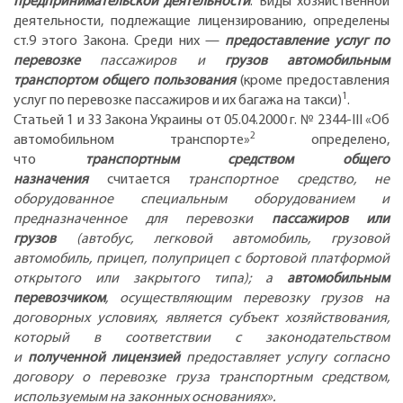
предпринимательской деятельности
. Виды хозяйственной
деятельности, подлежащие лицензированию, определены
ст.9 этого Закона. Среди них —
предоставление услуг по
перевозке
пассажиров и
грузов автомобильным
транспортом общего пользования
(кроме предоставления
1
услуг по перевозке пассажиров и их багажа на такси)
.
Статьей 1 и 33 Закона Украины от 05.04.2000 г. № 2344-ІІІ «Об
2
автомобильном транспорте»
определено,
что
транспортным средством общего
назначения
считается
транспортное средство, не
оборудованное специальным оборудованием и
предназначенное для перевозки
пассажиров или
грузов
(автобус, легковой автомобиль, грузовой
автомобиль, прицеп, полуприцеп с бортовой платформой
открытого или закрытого типа); а
автомобильным
перевозчиком
, осуществляющим перевозку грузов на
договорных условиях, является субъект хозяйствования,
который в соответствии с законодательством
и
полученной лицензией
предоставляет услугу согласно
договору о перевозке груза транспортным средством,
используемым на законных основаниях».