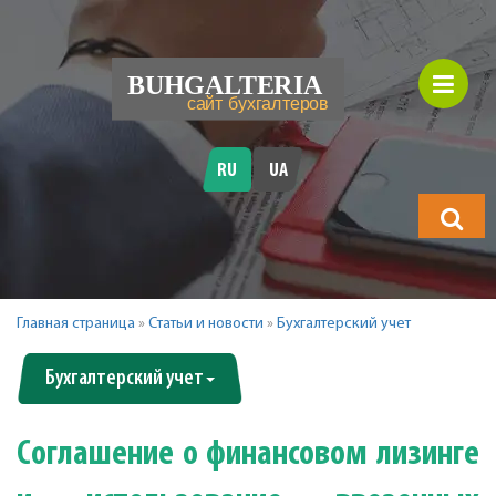
RU
UA
Что
будете
искать?
Главная страница
»
Статьи и новости
»
Бухгалтерский учет
Бухгалтерский учет
Соглашение о финансовом лизинге