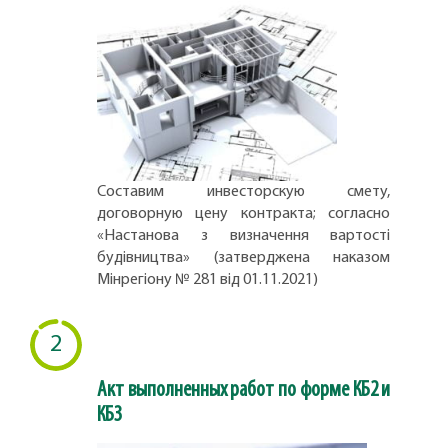
Составим инвесторскую смету,
договорную цену контракта; согласно
«Настанова з визначення вартості
будівництва» (затверджена наказом
Мінрегіону № 281 від 01.11.2021)
2
Акт выполненных работ по форме КБ2 и
КБ3