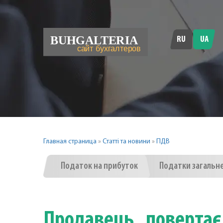
RU
UA
Главная страница
»
Статті та новини
»
ПДВ
Податок на прибуток
Податки загальн
Продавець повертає