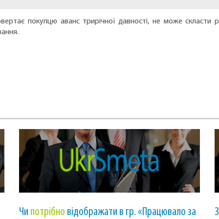
вертає покупцю аванс трирічної давності, не може скласти р
зання.
Чи
потрібно
відображати в гр. «Працювало за