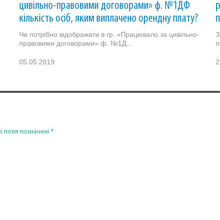
цивільно-правовими договорами» ф. №1ДФ
р
кількість осіб, яким виплачено орендну плату?
п
Чи потрібно відображати в гр. «Працювало за цивільно-
З
правовими договорами» ф. №1Д...
п
05.05.2019
2
*
і поля позначені