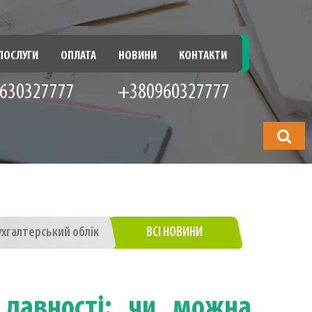
ПОСЛУГИ
ОПЛАТА
НОВИНИ
КОНТАКТИ
630327777
+380960327777
Що
шукатимет
ухгалтерський облік
ВСІ НОВИНИ
 давності: чи можна