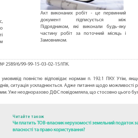
Акт виконаних робіт - це первинний
документ підписується між
с,
Підрядником, які виконали будь-яку
но
частину робіт за поточний місяць і
ті
Замовником.
ом
 № 2589/6/99-99-15-03-02-15/ІПК.
умовивід повністю відповідає нормам п. 192.1 ПКУ. Утім, якщ
днів, ситуація ускладнюється. Адже питання щодо можливості р
им. Уже неодноразово ДФС повідомляла, що стосовно цього було
Читайте також
Чи платить ТОВ-власник нерухомості земельний податок за
власності та право користування?