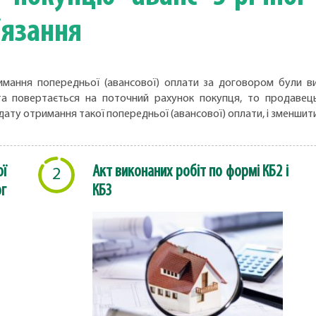
’язання
ння попередньої (авансової) оплати за договором були визн
ата повертається на поточний рахунок покупця, то продаве
дату отримання такої попередньої (авансової) оплати, і зменшит
ї
Акт виконаних робіт по формі КБ2 і
2
г
КБ3