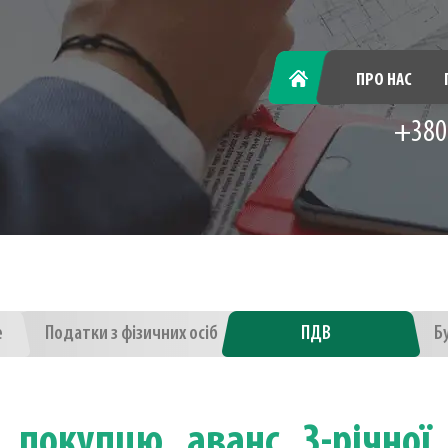
ГОЛОВНА
ПРО НАС
+380
е
Податки з фізичних осіб
ПДВ
Б
 покупцю аванс 3-річної