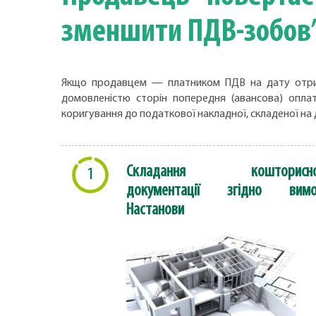
зменшити ПДВ-зобов
Якщо продавцем — платником ПДВ на дату отрима
домовленістю сторін попередня (авансова) опл
коригування до податкової накладної, складеної на 
Складання кошторисно
1
документації згідно вимо
Настанови