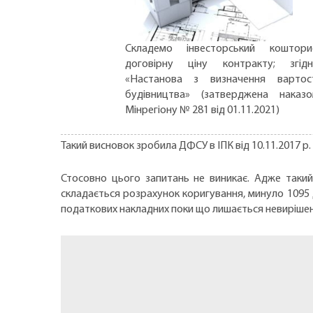
Складемо інвесторський коштори
договірну ціну контракту; згід
«Настанова з визначення вартос
будівництва» (затверджена наказ
Мінрегіону № 281 від 01.11.2021)
Такий висновок зробила ДФСУ в ІПК від 10.11.2017 р.
Стосовно цього запитань не виникає. Адже такий 
складається розрахунок коригування, минуло 1095 
податкових накладних поки що лишається невирішен