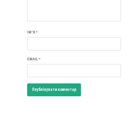
*
ІМ'Я
*
EMAIL