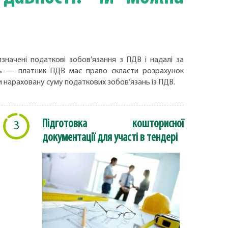
ачені податкові зобов’язання з ПДВ і надалі за
ць — платник ПДВ має право скласти розрахунок
и нараховану суму податкових зобов’язань із ПДВ.
Підготовка кошторисної
3
документації для участі в тендері