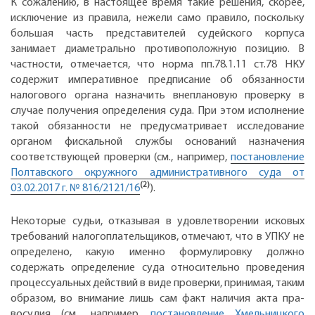
К сожалению, в настоящее время такие решения, скорее,
исключение из правила, нежели само правило, поскольку
большая часть представителей судейского корпуса
занимает диаметрально противоположную позицию. В
частности, отмечается, что норма пп.78.1.11 ст.78 НКУ
содержит императивное предписание об обязанности
налогового органа назначить внеплановую проверку в
случае получения определения суда. При этом исполнение
такой обязанности не предусматривает исследование
органом фискальной службы оснований назначения
соответствующей проверки (см., например,
постановление
Полтавского окружного административного суда от
(2)
03.02.2017 г. № 816/2121/16
).
Некоторые судьи, отказывая в удовлетворении исковых
требований налогоплательщиков, отмечают, что в УПКУ не
определено, какую именно формулировку должно
содержать определение суда относительно проведения
процессуальных дейст­вий в виде проверки, принимая, таким
образом, во внимание лишь сам факт наличия акта пра­
восудия (см., например,
постановление Хмель­ницкого