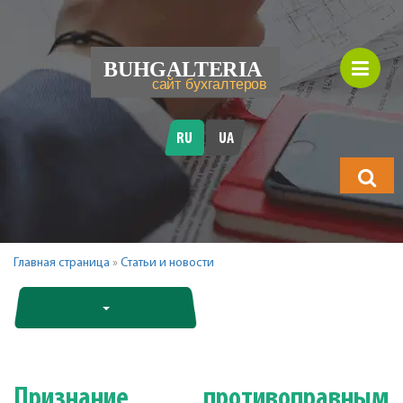
RU
UA
Что
будете
искать?
Главная страница
»
Статьи и новости
Признание противоправным