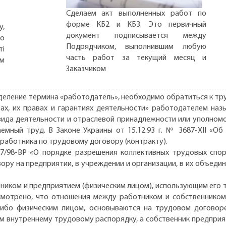
Сделаем акт выполненных работ по
форме КБ2 и КБ3. Это первичный
,
документ подписывается между
но
Подрядчиком, выполнившим любую
ті
часть работ за текущий месяц и
ом
Заказчиком
деление термина «работодатель», необходимо обратиться к труд
зах, их правах и гарантиях деятельности» работодателем на
вида деятельности и отраслевой принадлежности или уполномо
емный труд. В Законе Украины от 15.12.93 г. № 3687-XII «О
 работника по трудовому договору (контракту).
 137/98-ВР «О порядке разрешения коллективных трудовых спо
ру на предприятии, в учреждении и организации, в их объедин
иком и предприятием (физическим лицом), использующим его т
смотрено, что отношения между работником и собственником
ибо физическим лицом, основываются на трудовом договоре
 внутреннему трудовому распорядку, а собственник предприя