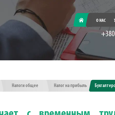
ГЛАВНАЯ
О НАС
+380
Налоги общее
Налог на прибыль
Бухгалтер
ючает с временным тру