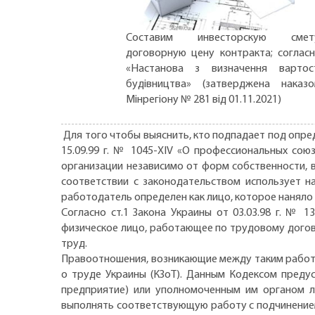
Составим инвесторскую смету
договорную цену контракта; соглас
«Настанова з визначення вартос
будівництва» (затверджена наказ
Мінрегіону № 281 від 01.11.2021)
Для того чтобы выяснить, кто подпадает под опре
15.09.99 г. № 1045-XIV «О профессиональных сою
организации независимо от форм собственности, 
соответствии с законодательством использует на
работодатель определен как лицо, которое наняло
Согласно ст.1 Закона Украины от 03.03.98 г. №
физическое лицо, работающее по трудовому догово
труд.
Правоотношения, возникающие между таким работн
о труде Украины (КЗоТ). Данным Кодексом преду
предприятие) или уполномоченным им органом л
выполнять соответствующую работу с подчинением