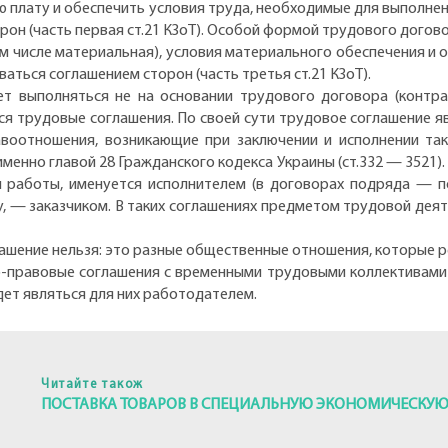
ю плату и обеспечить условия труда, необходимые для выполне
он (часть первая ст.21 КЗоТ). Особой формой трудового договор
ом числе материальная), условия материального обеспечения и
ваться соглашением сторон (часть третья ст.21 КЗоТ).
т выполняться не на основании трудового договора (контракт
ся трудовые соглашения. По своей сути трудовое соглашение 
авоотношения, возникающие при заключении и исполнении та
менно главой 28 Гражданского кодекса Украины (ст.332 — 3521)
 работы, именуется исполнителем (в договорах подряда — по
 — заказчиком. В таких соглашениях предметом трудовой деяте
ашение нельзя: это разные общественные отношения, которые 
о-правовые соглашения с временными трудовыми коллективами
дет являться для них работодателем.
Читайте також
ПОСТАВКА ТОВАРОВ В СПЕЦИАЛЬНУЮ ЭКОНОМИЧЕСКУЮ