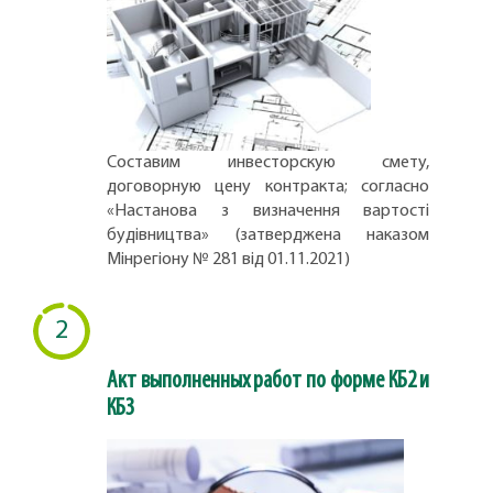
Составим инвесторскую смету,
договорную цену контракта; согласно
«Настанова з визначення вартості
будівництва» (затверджена наказом
Мінрегіону № 281 від 01.11.2021)
2
Акт выполненных работ по форме КБ2 и
КБ3