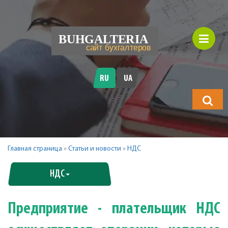
RU
UA
Что
будете
искать?
Главная страница
»
Статьи и новости
»
НДС
НДС
Предприятие - плательщик НДС