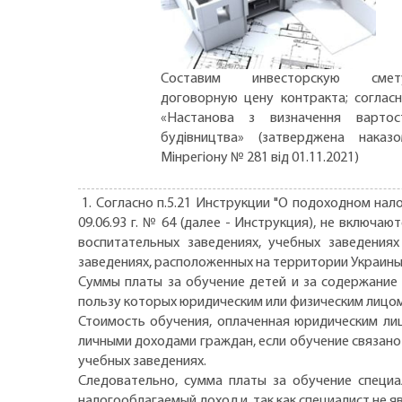
Составим инвесторскую смету
договорную цену контракта; соглас
«Настанова з визначення вартос
будівництва» (затверджена наказ
Мінрегіону № 281 від 01.11.2021)
1. Согласно п.5.21 Инструкции "О подоходном нал
09.06.93 г. № 64 (далее - Инструкция), не включ
воспитательных заведениях, учебных заведения
заведениях, расположенных на территории Украины,
Суммы платы за обучение детей и за содержание
пользу которых юридическим или физическим лицо
Стоимость обучения, оплаченная юридическим ли
личными доходами граждан, если обучение связано
учебных заведениях.
Следовательно, сумма платы за обучение специа
налогооблагаемый доход и, так как специалист не 