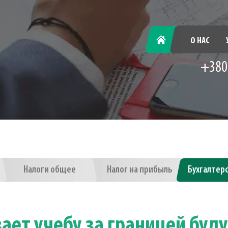
ГЛАВНАЯ
О НАС
+380
Налоги общее
Налог на прибыль
Бухгалтер
ает учебу за границей буд