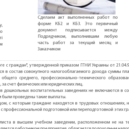
Сделаем акт выполненных работ по
форме КБ2 и КБ3. Это первичный
,
документ подписывается между
но
Подрядчиком, выполнившим любую
ті
часть работ за текущий месяц и
ом
Заказчиком
оге с граждан", утвержденной приказом ГГНИ Украины от 21.04.
аются в состав совокупного налогооблагаемого дохода суммы п
х общего среднего, профессионально-технического образова
 за счет физических или юридических лиц.
 в дошкольных воспитательных заведениях не включаются в со
м были проведены такие выплаты.
цом, с которым граждане находятся в трудовых отношениях, н
 с профессиональной подготовкой или переподготовкой этих г
листа в высшем учебном заведении, расположенном не на т
является работником предприятия, облагается подоходным налог