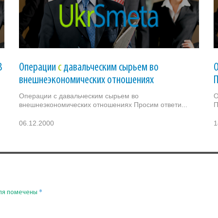
В
Операции
с
давальческим сырьем во
внешнеэкономических отношениях
Операции с давальческим сырьем во
О
внешнеэкономических отношениях Просим ответи...
П
06.12.2000
1
*
ля помечены