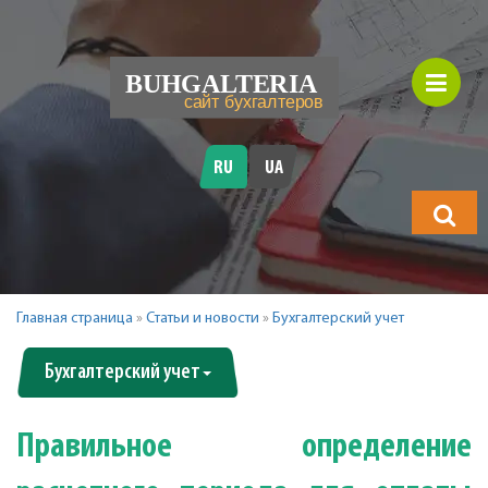
RU
UA
Что
будете
искать?
Главная страница
»
Статьи и новости
»
Бухгалтерский учет
Бухгалтерский учет
Правильное определение