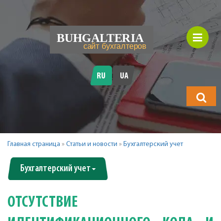
RU
UA
Что
будете
искать?
Главная страница
»
Статьи и новости
»
Бухгалтерский учет
Бухгалтерский учет
ОТСУТСТВИЕ