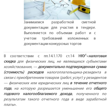
Занимаемся разработкой сметной
документации для участия в тендере.
Выполняется по объемам работ и с
учетом требований изложенных в
документации конкурсных торгов
1
В соответствии с пп.14.1.170 ст.14
НКУ
«
налоговая
скидка
для физических лиц, не являющихся субъектами
хозяйствования, —
документально подтвержденная сумма
(стоимость) расходов
налогоплательщика-резидента в
связи с приобретением товаров (работ, услуг) у резидентов
— физических или юридических лиц
в течение отчетного
года
, на которую разрешается уменьшение его
общего
годового налогооблагаемого дохода
, полученного по
результатам такого отчетного года в виде заработной
платы
».