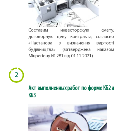
Составим инвесторскую смету,
договорную цену контракта; согласно
«Настанова з визначення вартості
будівництва» (затверджена наказом
Мінрегіону № 281 від 01.11.2021)
2
Акт выполненных работ по форме КБ2 и
КБ3