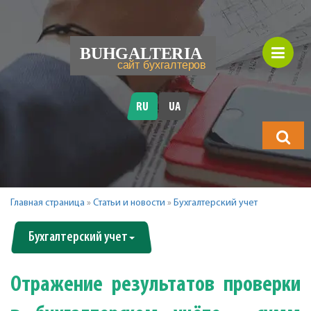
RU
UA
Что
будете
искать?
Главная страница
»
Статьи и новости
»
Бухгалтерский учет
Бухгалтерский учет
Отражение результатов проверки