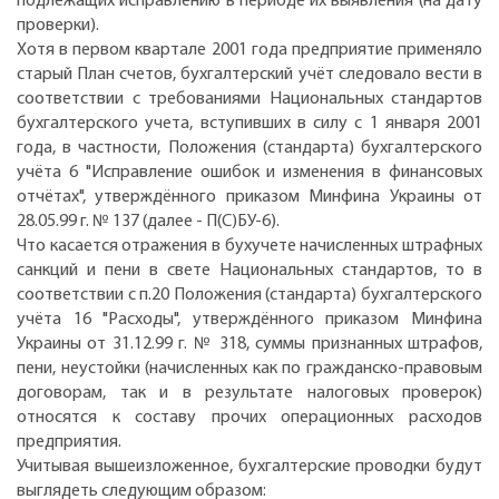
подлежащих исправлению в периоде их выявления (на дату
проверки).
Хотя в первом квартале 2001 года предприятие применяло
старый План счетов, бухгалтерский учёт следовало вести в
соответствии с требованиями Национальных стандартов
бухгалтерского учета, вступивших в силу с 1 января 2001
года, в частности, Положения (стандарта) бухгалтерского
учёта 6 "Исправление ошибок и изменения в финансовых
отчётах", утверждённого приказом Минфина Украины от
28.05.99 г. № 137 (далее - П(С)БУ-6).
Что касается отражения в бухучете начисленных штрафных
санкций и пени в свете Национальных стандартов, то в
соответствии с п.20 Положения (стандарта) бухгалтерского
учёта 16 "Расходы", утверждённого приказом Минфина
Украины от 31.12.99 г. № 318, суммы признанных штрафов,
пени, неустойки (начисленных как по гражданско-правовым
договорам, так и в результате налоговых проверок)
относятся к составу прочих операционных расходов
предприятия.
Учитывая вышеизложенное, бухгалтерские проводки будут
выглядеть следующим образом: