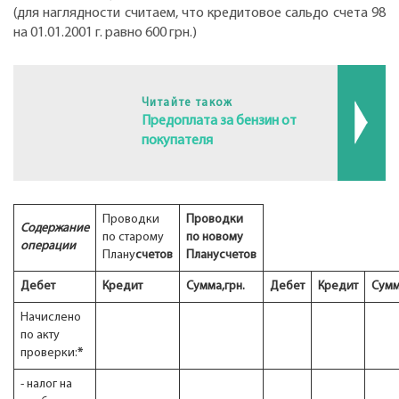
(для наглядности считаем, что кредитовое сальдо счета 98
на 01.01.2001 г. равно 600 грн.)
Читайте також
Предоплата за бензин от
покупателя
Проводки
Проводки
Содержание
по старому
по новому
операции
Плану
счетов
Плану
счетов
Дебет
Кредит
Сумма,
грн.
Дебет
Кредит
Сумм
Начислено
по акту
проверки:
*
- налог на