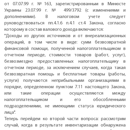
от 07.07.99 г. №163, зарегистрированным в Минюсте
Украины 23.07.99 г. № 499/3792 (с изменениями и
дополнениями). В налоговом учете следует
руководствоваться пп.4.1.6 п.4.1 ст.4 Закона, согласно
которому в состав валового дохода включаются:
"Доходы из других источников и от внереализационных
операций, в том числе в виде: сумм безвозвратной
финансовой помощи, полученной налогоплательщиком в
отчетном периоде, стоимости товаров (работ, услуг),
безвозмездно предоставленных налогоплательщику в
отчетном периоде, за исключением случаев, когда такая
безвозвратная помощь и бесплатные товары (работы,
услуги) получаются неприбыльными организациями в
порядке, определенном пунктом 7.11 настоящего Закона,
или такие операции осуществляются между
налогоплательщиком и его обособленными
подразделениями, не имеющими статуса юридического
лица".
Теперь перейдем ко второй части вопроса: рассмотрим
случай, когда в результате инвентаризации обнаружена