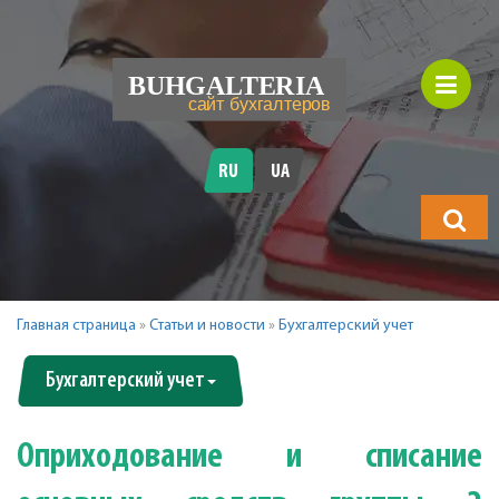
RU
UA
Что
будете
искать?
Главная страница
»
Статьи и новости
»
Бухгалтерский учет
Бухгалтерский учет
Оприходование и списание