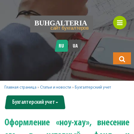
RU
UA
Что
будете
искать?
Главная страница
»
Статьи и новости
»
Бухгалтерский учет
Бухгалтерский учет
Оформление «ноу-хау», внесение