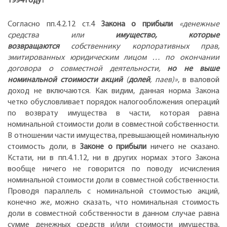
1994 году?
Согласно пп.4.2.12 ст.4
Закона о прибыли
«денежные
средства или
имущество, которые
возвращаются
собственнику корпоративных прав,
эмитированных юридическим лицом … по окончании
договора о совместной деятельности,
но не выше
номинальной стоимости акций
(
долей
, паев)»
, в валовой
доход не включаются. Как видим, данная норма Закона
четко обусловливает порядок налогообложения операций
по возврату имущества в части, которая равна
номинальной стоимости доли в совместной собственности.
В отношении части имущества, превышающей номинальную
стоимость доли, в
Законе о прибыли
ничего не сказано.
Кстати, ни в пп.4.1.12, ни в других нормах этого Закона
вообще ничего не говорится по поводу исчисления
номинальной стоимости доли в совместной собственности.
Проводя параллель с номинальной стоимостью акций,
конечно же, можно сказать, что номинальная стоимость
доли в совместной собственности в данном случае равна
сумме денежных средств и/или стоимости имущества,