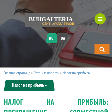
RU
UA
Что
будете
искать?
Главная страница
»
Статьи и новости
»
Налог на прибыль
Налог на прибыль
НАЛОГ НА ПРИБЫЛЬ: