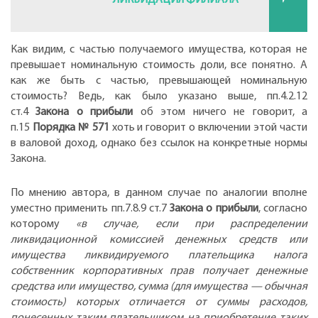
ЛИКВИДАЦИЯ ФИЛИАЛА
Как видим, с частью получаемого имущества, которая не
превышает номинальную стоимость доли, все понятно. А
как же быть с частью, превышающей номинальную
стоимость? Ведь, как было указано выше, пп.4.2.12
ст.4
Закона о прибыли
об этом ничего не говорит, а
п.15
Порядка № 571
хоть и говорит о включении этой части
в валовой доход, однако без ссылок на конкретные нормы
Закона.
По мнению автора, в данном случае по аналогии вполне
уместно применить пп.7.8.9 ст.7
Закона о прибыли
, согласно
которому
«в случае, если при распределении
ликвидационной комиссией денежных средств или
имущества ликвидируемого плательщика налога
собственник корпоративных прав получает денежные
средства или имущество, сумма (для имущества — обычная
стоимость) которых отличается от суммы расходов,
понесенных таким плательщиком на приобретение таких