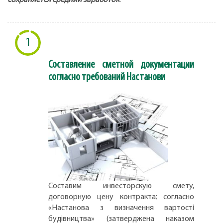
сохраняется средний заработок
.
1
Составление сметной документации
согласно требований Настанови
Составим инвесторскую смету,
договорную цену контракта; согласно
«Настанова з визначення вартості
будівництва» (затверджена наказом