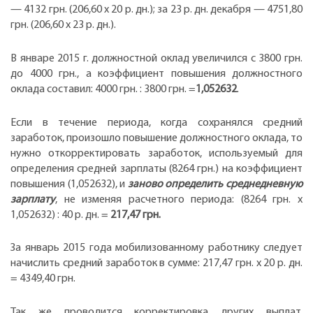
— 4132 грн. (206,60 х 20 р. дн.); за 23 р. дн. декабря — 4751,80
грн. (206,60 х 23 р. дн.).
В январе 2015 г. должностной оклад увеличился с 3800 грн.
до 4000 грн., а коэффициент повышения должностного
оклада составил: 4000 грн. : 3800 грн. =
1,052632
.
Если в течение периода, когда сохранялся средний
заработок, произошло повышение должностного оклада, то
нужно откорректировать заработок, используемый для
определения средней зарплаты (8264 грн.) на коэффициент
повышения (1,052632), и
заново определить среднедневную
зарплату
, не изменяя расчетного периода: (8264 грн. х
1,052632) : 40 р. дн. =
217,47 грн.
За январь 2015 года мобилизованному работнику следует
начислить средний заработок в сумме: 217,47 грн. х 20 р. дн.
= 4349,40 грн.
Так же проводится корректировка других выплат,