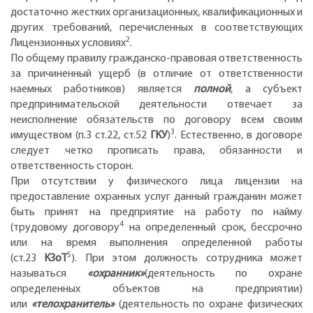
достаточно жестких организационных, квалификационных и
других требований, перечисленных в соответствующих
2
Лицензионных условиях
.
По общему правилу гражданско-правовая ответственность
за причиненный ущерб (в отличие от ответственности
наемных работников) является
полной
, а субъект
предпринимательской деятельности отвечает за
неисполнение обязательств по договору всем своим
3
имуществом (п.3 ст.22, ст.52
ГКУ
)
. Естественно, в договоре
следует четко прописать права, обязанности и
ответственность сторон.
При отсутствии у физического лица лицензии на
предоставление охранных услуг данный гражданин может
быть принят на предприятие на работу по найму
4
(трудовому договору
на определенный срок, бессрочно
или на время выполнения определенной работы
5
(ст.23
КЗоТ
). При этом должность сотрудника может
называться
«охранник»
(деятельность по охране
определенных объектов на предприятии)
или
«телохранитель»
(деятельность по охране физических