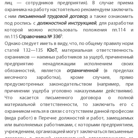
лиц — сотрудников предприятия). В случае приема
охранника на работу настоятельно рекомендуем заключить
с ним
письменный трудовой договор
, а также ознакомить
под роспись с
должностной инструкцией
, для разработки
которой можно использовать положения пп.114 и
6
пп.115
Справочника № 336
.
Однако следует иметь в виду, что, по общему правилу норм
статей 132—135
КЗоТ
, материальная ответственность
охранников — наемных работников за ущерб, причиненный
предприятию ненадлежащим исполнением своих
обязанностей, является
ограниченной
(в пределах
месячного заработка), кроме случаев, прямо
предусмотренных законодательством (например, при
причинении ущерба уголовно наказуемыми действиями).
Что касается письменного договора о полной
материальной ответственности, то заключить его с
охранником нельзя в связи с отсутствием данной профессии
(вида работ) в Перечне должностей и работ, замещаемых
или выполняемых работниками, с которыми предприятием,
учреждением, организацией могут заключаться письменные