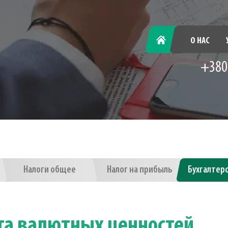
ГЛАВНАЯ
О НАС
+380
Налоги общее
Налог на прибыль
Бухгалтер
ата валютных ценностей