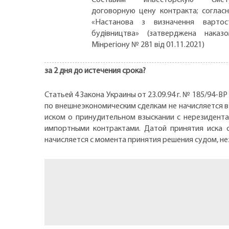
договорную цену контракта; соглас
«Настанова з визначення вартос
будівництва» (затверджена наказ
Мінрегіону № 281 від 01.11.2021)
за 2 дня до истечения срока?
Статьей 4 Закона Украины от 23.09.94 г. № 185/94-
по внешнеэкономическим сделкам не начисляется в 
иском о принудительном взыскании с нерезидент
импортными контрактами. Датой принятия иска 
начисляется с момента принятия решения судом, не