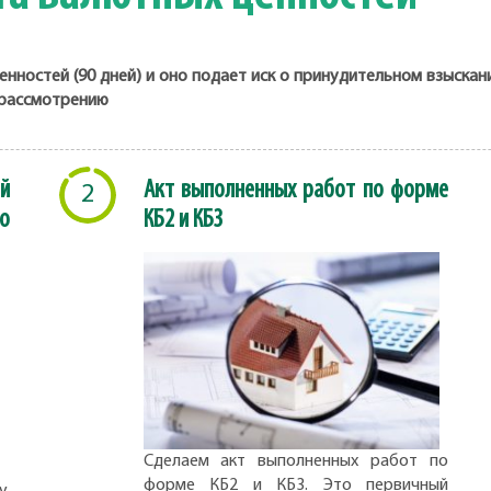
енностей (90 дней) и оно подает иск о принудительном взыска
к рассмотрению
й
Акт выполненных работ по форме
2
о
КБ2 и КБ3
Сделаем акт выполненных работ по
форме КБ2 и КБ3. Это первичный
,