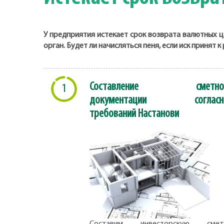
У предприятия истекает срок возврата валютных ц
орган. Будет ли начисляться пеня, если иск принят 
Составление сметно
1
документации согласн
требований Настанови
Составим инвесторскую смету