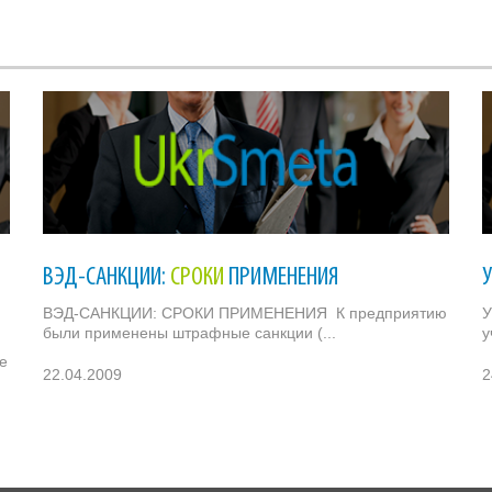
ВЭД-САНКЦИИ:
СРОКИ
ПРИМЕНЕНИЯ
ВЭД-САНКЦИИ: СРОКИ ПРИМЕНЕНИЯ К предприятию
У
были применены штрафные санкции (...
у
е
22.04.2009
2