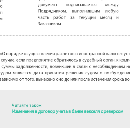
документ подписывается между
но
Подрядчиком, выполнившим любую
ті
часть работ за текущий месяц и
ом
Заказчиком
ВР «О порядке осуществления расчетов в иностранной валюте» у
случае, если предприятие обратилось в судебный орган, к ком
а суммы задолженности, возникшей в связи с несоблюдением н
судом является дата принятия решения судом о возбуждении
зависимо от того, вынесено оно до или после истечения срока в
Читайте також
Изменения в договор учета в банке векселя с реверсом