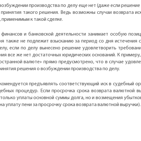
о возбуждении производства по делу еще нет (даже если решение
 принятия такого решения. Ведь возможны случаи возврата иск
 применимым к такой сделке.
 финансов и банковской деятельности занимает особую пози
пеня также не подлежит взысканию за период со дня истечения
елу, если по делу вынесено решение удовлетворить требовани
ния все же нет достаточных юридических оснований. К примеру
остранной валюте» прямо предусмотрено, что в случае удовле
принятия решения о возбуждении производства по делу.
омендуется предъявлять соответствующий иск в судебный орг
дебных процедур. Если просрочка срока возврата валютной вы
 только уплаты основной суммы долга, но и возмещения убытко
а уплату пени за просрочку срока возврата валютной выручки).