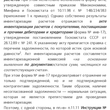
утвержденную совместным приказом Минэкономики,
Минфина и Госкомстата от 10.11.98 г. № 148/234/383
(приложение 1 к приказу). Однако собственно результаты
инвентаризации расчетов отражаются в
акте
инвентаризации расчетов с покупателями, поставщиками
и прочими дебиторами и кредиторами
(форма № инв-17),
утвержденном постановлением Госкомстата СССР от
28.12.89 г. № 241. К указанному акту прилагается справка с
перечнем задолженности, по которой истек срок исковой
2
давности
. Акт инвентаризации расчетов составляется
инвентаризационной комиссией «
на основании
выявления
по документам
остатков сумм, числящихся на
соответствующих счетах
».
При этом форма № инв-17 предусматривает отражение не
только подтвержденной, но и не подтвержденной
контрагентами задолженности. Таким образом, наличие
несогласованной задолженности — нормальная ситуация,
которая не является препятствием для проведения
инвентаризации.
Поэтому, с одной стороны, в пп.«в» п.11.11
Инструкции №