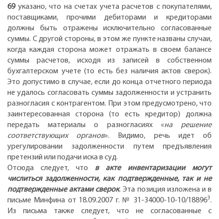
69
указано, что на счетах учета расчетов с покупателями,
поставщиками, прочими дебиторами и кредиторами
должны быть отражены исключительно согласованные
суммы. С другой стороны, в этом же пункте названы случаи,
когда каждая сторона может отражать в своем балансе
суммы расчетов, исходя из записей в собственном
бухгалтерском учете (то есть без наличия актов сверок).
Это допустимо в случае, если до конца отчетного периода
не удалось согласовать суммы задолженности и устранить
разногласия с контрагентом. При этом предусмотрено, что
заинтересованная сторона (то есть кредитор) должна
передать материалы о разногласиях «
на решение
соответствующих органов
». Видимо, речь идет об
урегулировании задолженности путем предъявления
претензий или подачи иска в суд.
Отсюда следует, что
в акте инвентаризации могут
числиться задолженности, как подтвержденные, так и не
подтвержденные актами сверок
. Эта позиция изложена и в
3
письме Минфина от 18.09.2007 г. № 31-34000-10-10/18896
.
Из письма также следует, что не согласованные с