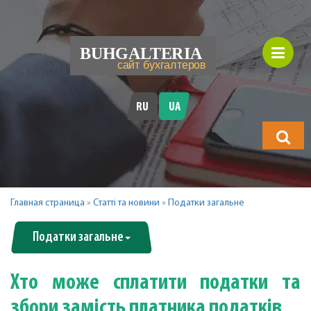
RU
UA
Що
шукатимет
Главная страница
»
Статті та новини
»
Податки загальне
Податки загальне
Хто може сплатити податки та
збори замість платника податків