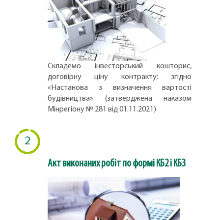
Складемо інвесторський кошторис,
договірну ціну контракту; згідно
«Настанова з визначення вартості
будівництва» (затверджена наказом
Мінрегіону № 281 від 01.11.2021)
2
Акт виконаних робіт по формі КБ2 і КБ3