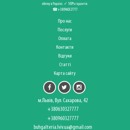
обліку в Україні. ✓ 100% гарантія.
☎+380960327777
Про нас
Послуги
Оплата
Контакти
Відгуки
Статті
Карта сайту
м.Львів, Вул. Сахарова, 42
+380630327777
+380960327777
buhgalteria.lviv.ua@gmail.com