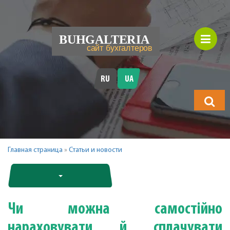
RU
UA
Що
шукатимет
Главная страница
»
Статьи и новости
Чи можна самостійно
нараховувати й сплачувати