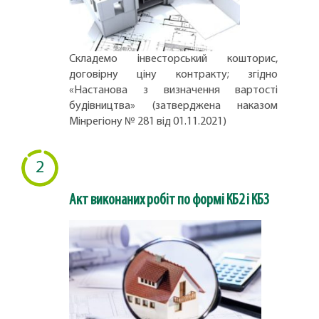
Складемо інвесторський кошторис,
договірну ціну контракту; згідно
«Настанова з визначення вартості
будівництва» (затверджена наказом
Мінрегіону № 281 від 01.11.2021)
2
Акт виконаних робіт по формі КБ2 і КБ3