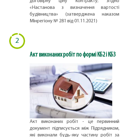
договірну ціну контракту; згідно
«Настанова з визначення вартості
будівництва» (затверджена наказом
Мінрегіону № 281 від 01.11.2021)
2
Акт виконаних робіт по формі КБ2 і КБ3
Акт виконаних робіт - це первинний
документ підписується між Підрядником,
які виконали будь-яку частину робіт за