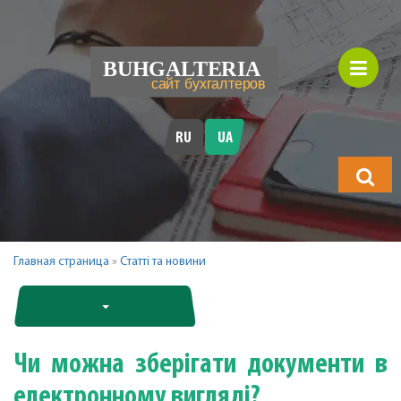
RU
UA
Що
шукатимет
Главная страница
»
Статті та новини
Чи можна зберігати документи в
електронному вигляді?