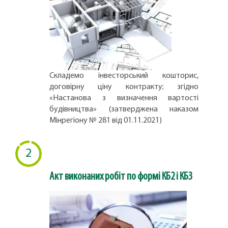
Складемо інвесторський кошторис,
договірну ціну контракту; згідно
«Настанова з визначення вартості
будівництва» (затверджена наказом
Мінрегіону № 281 від 01.11.2021)
2
Акт виконаних робіт по формі КБ2 і КБ3