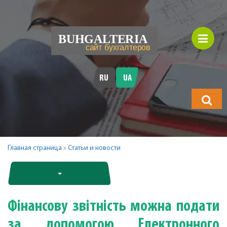
RU
UA
Що
шукатимет
Главная страница
»
Статьи и новости
Фінансову звітність можна подати
за допомогою Електронного