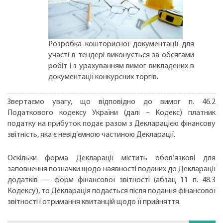
Розробка кошторисної документації для
участі в тендері виконується за обсягами
робіт і з урахуванням вимог викладених в
документації конкурсних торгів.
Звертаємо увагу, що відповідно до вимог п. 46.2
Податкового кодексу України (далі – Кодекс) платник
податку на прибуток подає разом з Декларацією фінансову
звітність, яка є невід’ємною частиною Декларації.
Оскільки форма Декларації містить обов’язкові для
заповнення позначки щодо наявності поданих до Декларації
додатків — форм фінансової звітності (абзац 11 п. 48.3
Кодексу), то Декларація подається після подання фінансової
звітності і отримання квитанцій щодо її прийняття.