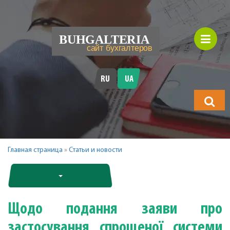
RU
UA
Що
шукатимет
Главная страница
»
Статьи и новости
Щодо подання заяви про
застосування спрощеної системи