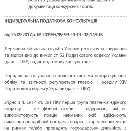
робіт і з урахуванням вимог викладених в
документації конкурсних торгів.
ІНДИВІДУАЛЬНА ПОДАТКОВА КОНСУЛЬТАЦІЯ
від 25.09.2017 р. № 2039/Н/99-99-13-01-02-14/ІПК
Державна фіскальна служба України розглянула звернення
та відповідно до вимог ст. 52 Податкового кодексу України
(далі — ПКУ) надає податкову консультацію.
Порядок застосування спрощеної системи оподаткування,
обліку та звітності регулюється главою 1 розділу XIV
Податкового кодексу України (далі — ПКУ).
Згідно з п. 291.4 ст. 291 ПКУ перша група платників єдиного
податку — це фізичні особи — підприємці, які не
використовують працю найманих осіб, здійснюють
виключно роздрібний продаж товарів з торгівельних місць
на ринках та/або провадять господарську діяльність з