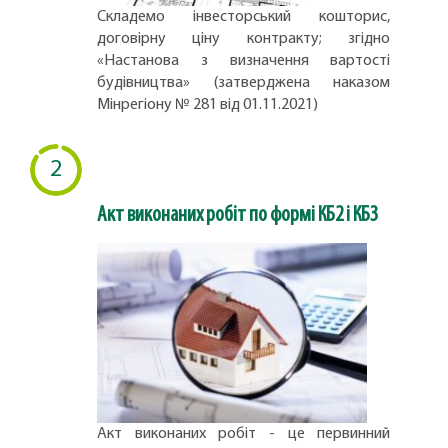
Складемо інвесторський кошторис,
договірну ціну контракту; згідно
«Настанова з визначення вартості
будівництва» (затверджена наказом
Мінрегіону № 281 від 01.11.2021)
2
Акт виконаних робіт по формі КБ2 і КБ3
Акт виконаних робіт - це первинний