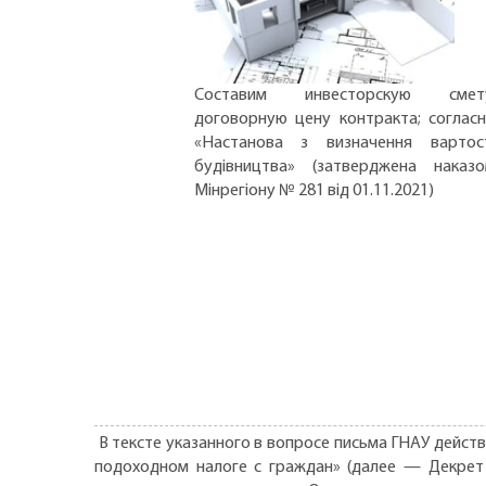
Составим инвесторскую смету
договорную цену контракта; соглас
«Настанова з визначення вартос
будівництва» (затверджена наказ
Мінрегіону № 281 від 01.11.2021)
В тексте указанного в вопросе письма ГНАУ действи
подоходном налоге с граждан» (далее — Декрет 