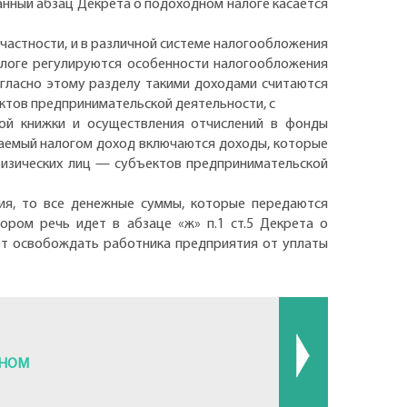
нный абзац Декрета о подоходном налоге касается
частности, и в различной системе налогообложения
алоге регулируются особенности налогообложения
огласно этому разделу такими доходами считаются
ектов предпринимательской деятельности, с
ой книжки и осуществления отчислений в фонды
агаемый налогом доход включаются доходы, которые
 физических лиц — субъектов предпринимательской
ия, то все денежные суммы, которые передаются
ором речь идет в абзаце «ж» п.1 ст.5 Декрета о
жет освобождать работника предприятия от уплаты
ЧНОМ