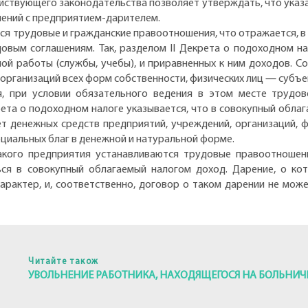
йствующего законодательства позволяет утверждать, что указа
шений с предприятием-дарителем.
ся трудовые и гражданские правоотношения, что отражается, в 
овым соглашениям. Так, разделом II Декрета о подоходном н
ой работы (службы, учебы), и приравненных к ним доходов. С
 организаций всех форм собственности, физических лиц — субъ
, при условии обязательного ведения в этом месте трудов
крета о подоходном налоге указывается, что в совокупный обл
ет денежных средств предприятий, учреждений, организаций,
циальных благ в денежной и натуральной форме.
кого предприятия устанавливаются трудовые правоотношен
ся в совокупный облагаемый налогом доход. Дарение, о кот
арактер, и, соответственно, договор о таком дарении не мо
Читайте також
УВОЛЬНЕНИЕ РАБОТНИКА, НАХОДЯЩЕГОСЯ НА БОЛЬНИ