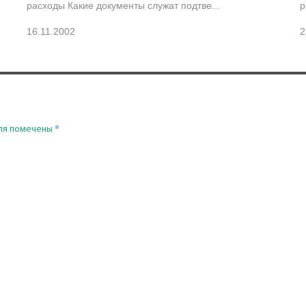
расходы Какие документы служат подтве...
р
16.11.2002
2
*
ля помечены