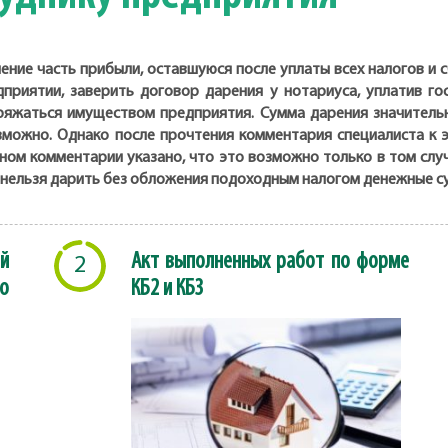
ение часть прибыли, оставшуюся после уплаты всех налогов и 
риятии, заверить договор дарения у нотариуса, уплатив гос
ряжаться имуществом предприятия. Сумма дарения значительна
 возможно. Однако после прочтения комментария специалиста 
данном комментарии указано, что это возможно только в том сл
нельзя дарить без обложения подоходным налогом денежные с
й
Акт выполненных работ по форме
2
о
КБ2 и КБ3