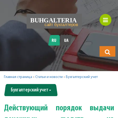
RU
UA
Что
будете
искать?
Главная страница
»
Статьи и новости
»
Бухгалтерский учет
Бухгалтерский учет
Действующий порядок выдачи