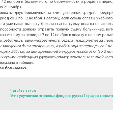
 12 ноября и больничного по беременности и родам за перио
по 21 ноября.
оплаты двух больничных за счет денежных средств предпр
риод со 2 по 12 ноября. Поэтому, если сумма оплаты учебного
я и уменьшит выплату больничных на сумму оплаты не использ
способности должно отразить полную сумму больничных, кот
ольничному за период с 7 по 12 ноября и оплату в полном разм
к работницы административного отдела предприятия за перио
ном заведении были прекращены, а работница за периоды со 2 п
оторых 500 грн. за дни временной нетрудоспособности (со 2 по
их суммы необходимо удержать оплату неиспользованной части 
 показано в таблице.
а и больничных
Читайте також
Учет улучшения основных фондов группы 1 при расторже