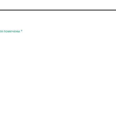
*
ля помечены