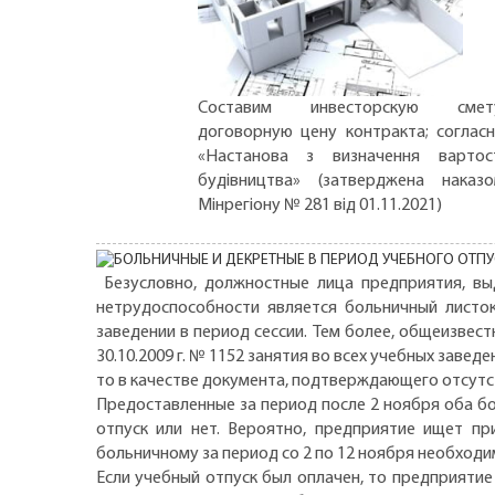
Составим инвесторскую смету
договорную цену контракта; соглас
«Настанова з визначення вартос
будівництва» (затверджена наказ
Мінрегіону № 281 від 01.11.2021)
Безусловно, должностные лица предприятия, вы
нетрудоспособности является больничный листо
заведении в период сессии. Тем более, общеизвест
30.10.2009 г. № 1152 занятия во всех учебных заве
то в качестве документа, подтверждающего отсутс
Предоставленные за период после 2 ноября оба б
отпуск или нет. Вероятно, предприятие ищет пр
больничному за период со 2 по 12 ноября необходи
Если учебный отпуск был оплачен, то предприяти