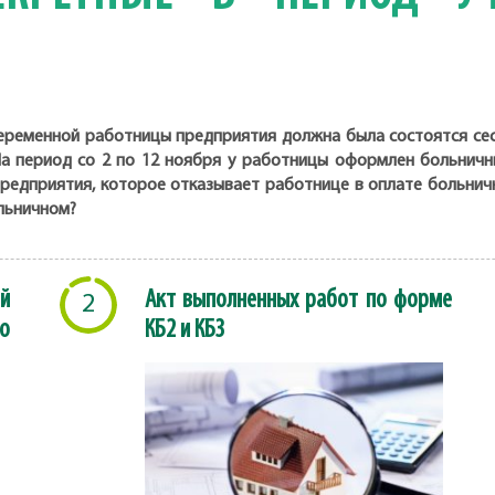
беременной работницы предприятия должна была состоятся сес
На период со 2 по 12 ноября у работницы оформлен больничн
редприятия, которое отказывает работнице в оплате больничны
ольничном?
й
Акт выполненных работ по форме
2
о
КБ2 и КБ3