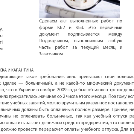
Сделаем акт выполненных работ по
форме КБ2 и КБ3. Это первичный
,
документ подписывается между
но
Подрядчиком, выполнившим любую
ті
часть работ за текущий месяц и
ом
Заказчиком
двигающие такое требование, явно превышают свои полном
к (далее — больничный), а не какой-то мифический докумен
но, что в Украине в ноябре 2009 года был объявлен трехнедель
дениях прекратились, начиная со 2 числа этого месяца. Поэтому е
твие учебных занятий, можно вручить им указанное постановле
ольничных должны быть оплачены в полном размере. Причем, не
ичины не оплачивать больничные, так как учебный отпуск р
мо оплатить за счет денежных средств предприятия, что повле
е должно провести перерасчет оплаты учебного отпуска. Для э