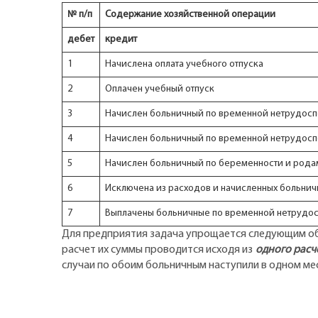
№ п/п
Содержание хозяйственной операции
дебет
кредит
1
Начислена оплата учебного отпуска
2
Оплачен учебный отпуск
3
Начислен больничный по временной нетрудосп
4
Начислен больничный по временной нетрудоспо
5
Начислен больничный по беременности и рода
6
Исключена из расходов и начисленных больничн
7
Выплачены больничные по временной нетрудос
Для предприятия задача упрощается следующим обра
расчет их суммы проводится исходя из
одного расч
случаи по обоим больничным наступили в одном ме