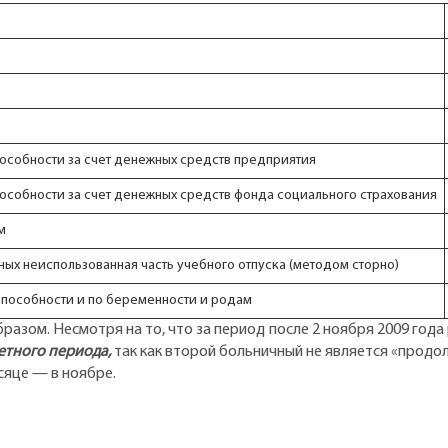
особности за счет денежных средств предприятия
собности за счет денежных средств фонда социального страхования
м
ых неиспользованная часть учебного отпуска (методом сторно)
пособности и по беременности и родам
зом. Несмотря на то, что за период после 2 ноября 2009 года 
етного периода,
так как второй больничный не является «продол
сяце — в ноябре.