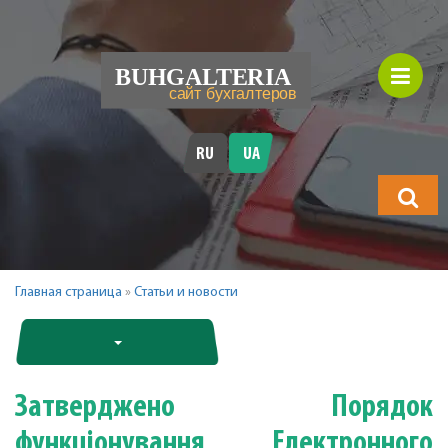
RU
UA
Що
шукатимет
Главная страница
»
Статьи и новости
Затверджено Порядок
функціонування Електронного