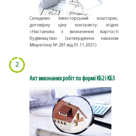
Складемо інвесторський кошторис,
договірну ціну контракту; згідно
«Настанова з визначення вартості
будівництва» (затверджена наказом
Мінрегіону № 281 від 01.11.2021)
2
Акт виконаних робіт по формі КБ2 і КБ3