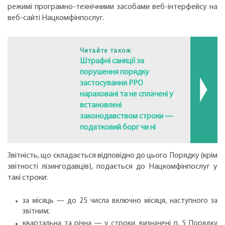
режимі програмно-технічними засобами веб-інтерфейсу на
веб-сайті Нацкомфінпослуг.
Читайте також
Штрафні санкції за
порушення порядку
застосування РРО
нараховані та не сплачені у
встановлені
законодавством строки —
податковий борг чи ні
Звітність, що складається відповідно до цього Порядку (крім
звітності лізингодавців), подається до Нацкомфінпослуг у
такі строки:
за місяць — до 25 числа включно місяця, наступного за
звітним;
квартальна та річна — у строки, визначені п. 5 Порядку