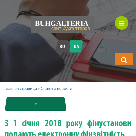
RU
UA
Що
шукатимет
Главная страница
»
Статьи и новости
З 1 січня 2018 року фінустанови
подають електронну фінзвітність