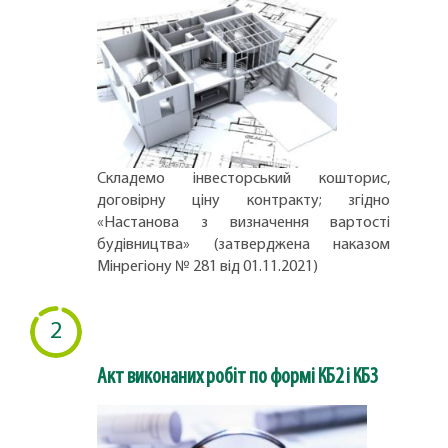
Складемо інвесторський кошторис,
договірну ціну контракту; згідно
«Настанова з визначення вартості
будівництва» (затверджена наказом
Мінрегіону № 281 від 01.11.2021)
2
Акт виконаних робіт по формі КБ2 і КБ3