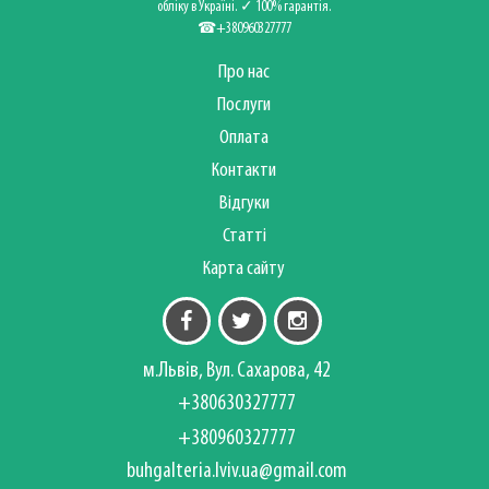
обліку в Україні. ✓ 100% гарантія.
☎+380960327777
Про нас
Послуги
Оплата
Контакти
Відгуки
Статті
Карта сайту
м.Львів, Вул. Сахарова, 42
+380630327777
+380960327777
buhgalteria.lviv.ua@gmail.com