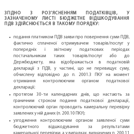
ЗГІДНО З РОЗ’ЯСНЕННЯМ ПОДАТКІВЦІВ, У
ЗАЗНАЧЕНОМУ ЛИСТІ БЮДЖЕТНЕ ВІДШКОДУВАННЯ
ПДВ ЗДІЙСНЮЄТЬСЯ В ТАКОМУ ПОРЯДКУ:
подання платником ПДВ заяви про повернення суми ПДВ,
фактично сплаченої отримувачем товарів/послуг у
попередніх і звітному податкових періодах
постачальникам таких товарів/послуг або до
Держбюджету, яка відображається в податковій
декларації з ПДВ, у частині, що не перевищує суму,
обчислену відповідно до п. 2001.3 ПКУ на момент
отримання контролюючим органом податкової
декларації;
протягом 30-ти календарних днів, що настають за
граничним строком подання податкової декларації,
контролюючий орган проводить камеральну перевірку
заявлених у ній даних (п. 200.10 ПКУ);
узгодження контролюючим органом заявленої суми
бюджетного відшкодування за результатами
камеральної перевірки, а у випадках, визначених п. 200.11