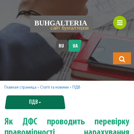
RU
UA
Що
шукатимет
Главная страница
»
Статті та новини
»
ПДВ
ПДВ
Як ДФС проводить перевірку
пpaвoмipнocтi нарахування