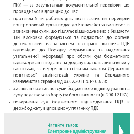
ПКУ, — за результатами документальної перевірки, що
проводиться відповідно до ПКУ;
протягом 5-ти робочих днів після закінчення перевірки
контролюючий орган подає до Казначейства висновок iз
зазначенням суми, що підлягає відшкодуванню з бюджету.
Такі висновки формуються та подаються до органів
держказначейства за місцем реєстрації платника ПДВ
відповідно до Порядку формування та надсилання
узагальненої інформації про обсяги сум бюджетного
відшкодування податку на додану вартість, визначених у
висновках, затвердженого спільним наказом Державної
податкової адміністрації України та Державного
казначейства України вiд 03.02.2011 р. № 68/23;
зменшення заявленої суми бюджетного відшкодування на
суму податкового боргу (за його наявності) (п. 200.12 ПКУ);
повернення сум бюджетного відшкодування ПДВ із
держбюджету відповідному платнику ПДВ
Читайте також
Електронне адміністрування