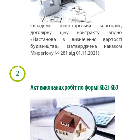
Складемо інвесторський кошторис,
договірну ціну контракту; згідно
«Настанова з визначення вартості
будівництва» (затверджена наказом
Мінрегіону № 281 від 01.11.2021)
2
Акт виконаних робіт по формі КБ2 і КБ3