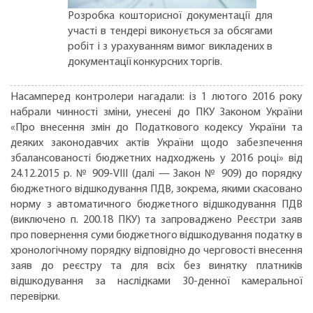
Розробка кошторисної документації для
участі в тендері виконується за обсягами
робіт і з урахуванням вимог викладених в
документації конкурсних торгів.
Насамперед контролери нагадали: із 1 лютого 2016 року
набрали чинності зміни, унeceнi до ПКУ Законом України
«Про внесення змін до Податкового кодексу України та
деяких законодавчих актів України щодо забезпечення
збалансованості бюджетних надходжень у 2016 році» вiд
24.12.2015 р. № 909-VIII (далі — Закон № 909) до порядку
бюджетного відшкодування ПДВ, зокрема, якими скасовано
норму з автоматичного бюджетного відшкодування ПДВ
(виключено п. 200.18 ПКУ) та запроваджено Реєстри заяв
про повернення суми бюджетного відшкодування податку в
хронологічному порядку відповідно до черговості внесення
заяв до реєстру та для всіх без винятку платників
відшкодування за наслідками 30-денної камеральної
перевірки.